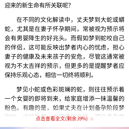
迎来的新生命有所关联呢？
在不同的文化解读中，丈夫梦到大蛇或蟒
蛇，尤其是在妻子怀孕期间，常被视为预示将
会有男婴降生的好兆头。而假如梦到蛇咬自己
的伴侣，这可能反映出梦者内心的忧虑，担心
妻子的健康及未来孩子的安危，尽管这通常被
视为不太吉祥的预示，但更多的是提醒梦者应
保持乐观心态，相信一切终将顺利。
梦见小蛇或色彩斑斓的蛇，则往往预示着
一个女婴的即将到来，给家庭增添一抹温馨的
粉色。有趣的是，如果丈夫在计划备孕阶段梦
到蛇，这可能是一个积极的信号，预示着孕育
点击查看全文(剩余
39
%)
新生命的时机已然成熟。