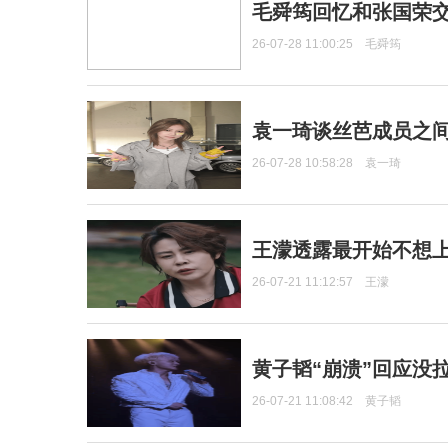
毛舜筠回忆和张国荣
26-07-28 11:00:25
毛舜筠
袁一琦谈丝芭成员之
26-07-28 10:58:28
袁一琦
王濛透露最开始不想上
26-07-21 11:12:57
王濛
黄子韬“崩溃”回应没
26-07-21 11:08:42
黄子韬