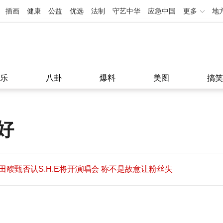
插画
健康
公益
优选
法制
守艺中华
应急中国
更多
地
乐
八卦
爆料
美图
搞笑
好
田馥甄否认S.H.E将开演唱会 称不是故意让粉丝失
望
田馥甄否认S.H.E将开演唱会 称不是故意让粉丝失
11:08
望
11:08