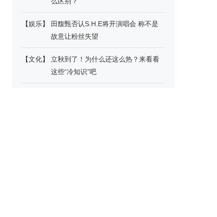
么区别？
【
娱乐
】
田馥甄否认S.H.E将开演唱会 称不是
故意让粉丝失望
【
文化
】
立秋到了！为什么还这么热？来看看
这些“冷知识”吧