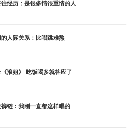
交往经历：是很多情很重情的人
间的人际关系：比唱跳难熬
《浪姐》 吃饭喝多就答应了
拉裤链：我刚一直都这样唱的