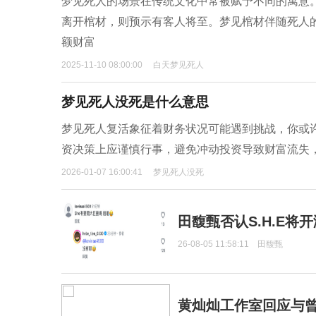
梦见死人的场景在传统文化中常被赋予不同的寓意
离开棺材，则预示有客人将至。梦见棺材伴随死人
额财富
2025-11-10 08:00:00
白天梦见死人
梦见死人没死是什么意思
梦见死人复活象征着财务状况可能遇到挑战，你或
资决策上应谨慎行事，避免冲动投资导致财富流失
2026-01-07 16:00:41
梦见死人没死
田馥甄否认S.H.E将
26-08-05 11:58:11
田馥甄
黄灿灿工作室回应与