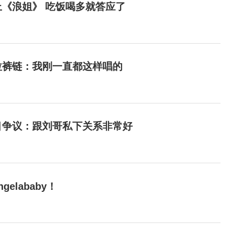
《浪姐》 吃饭喝多就答应了
拉裤链：我刚一直都这样唱的
目争议：跟刘哥私下关系非常好
elababy！