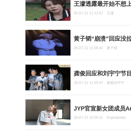
王濛透露最开始不想上
26-07-21 11:12:57
王濛
黄子韬“崩溃”回应没
26-07-21 11:08:42
黄子韬
龚俊回应和刘宇宁节
26-07-21 11:05:47
龚俊刘宇宁
JYP官宣新女团成员Ang
26-07-21 10:58:11
Angelababy