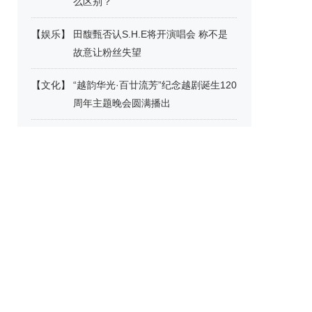
么区别？
【
娱乐
】
田馥甄否认S.H.E将开演唱会 称不是
故意让粉丝失望
【
文化
】
“越韵华光·百廿流芳”纪念越剧诞生120
周年主题晚会圆满播出