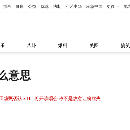
插画
健康
公益
优选
法制
守艺中华
应急中国
更多
地
乐
八卦
爆料
美图
搞笑
么意思
田馥甄否认S.H.E将开演唱会 称不是故意让粉丝失
望
田馥甄否认S.H.E将开演唱会 称不是故意让粉丝失
11:08
望
11:08