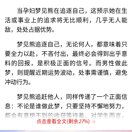
当孕妇梦见熊在追逐自己，这预示她在生
活或事业上的追求将无比顺利，几乎无人能
敌，处处占据优势。
梦见熊追逐自己，无论何人，都意味着只
要全力以赴，不吝付出，最终必会得到出乎意
料的回报，是积极正面的信号。而男性做此
梦，则提醒近期运势波动，处事需谨慎，避免
冲动行为。
梦见熊追赶他人，同样传递了一个正面信
息：不论是谁做此梦，只要坚持不懈地努力，
都会有意想不到的收获等待着。对学生而言，
点击查看全文(剩余
27
%)
此梦暗示考试成绩可能不尽如人意，主要因为