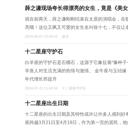
薛之谦现场夸长得漂亮的女生，竟是《美女
就在前两天，薛之谦刚刚结束在太原的演唱会，在
亮哦！这位又飒又可爱的女生名叫徐十七，不仅让
2024-05-07 15:44:31
娱乐
十二星座守护石
白羊座的守护石是石榴石，这源于它象征着“像种子
羊座人对生活充满的热情与激情。 金牛座与玉结
年代增长而提升
2024-07-22 11:43:34
十二星座守护石
十二星座出生日期
十二星座的出生日期及其特性或许让许多人感到好
座跨越3月21日至4月19日，作为第一宫的居民