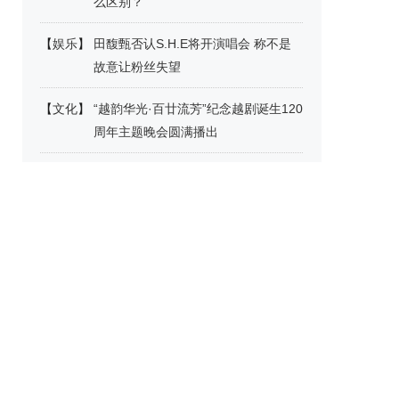
么区别？
【
娱乐
】
田馥甄否认S.H.E将开演唱会 称不是
故意让粉丝失望
【
文化
】
“越韵华光·百廿流芳”纪念越剧诞生120
周年主题晚会圆满播出