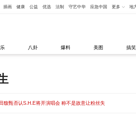
插画
健康
公益
优选
法制
守艺中华
应急中国
更多
地
乐
八卦
爆料
美图
搞笑
生
田馥甄否认S.H.E将开演唱会 称不是故意让粉丝失
望
田馥甄否认S.H.E将开演唱会 称不是故意让粉丝失
11:08
望
11:08