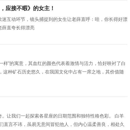
，应接不暇》的女主！
歌迷互动环节，镜头捕捉到的女生让老薛直呼：哇，你长得好漂
老薛直夸长得漂亮
一样”的寓意，其血红的颜色代表着激情与活力，恰好映衬了白
缘，这种矿石历史悠久，在我国文化中占有一席之地，其价值随
奇。让我们一起探索各星座的日期范围和独特性格色彩。 白羊
，他们直言不讳，虽易无意间冒犯他人，但内心温柔善良，相处久