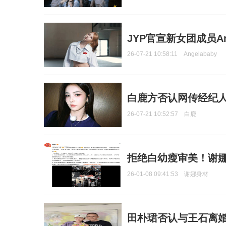
JYP官宣新女团成员Ang
26-07-21 10:58:11
Angelababy
白鹿方否认网传经纪人
26-07-21 10:52:57
白鹿
拒绝白幼瘦审美！谢娜
26-01-08 09:41:53
谢娜身材
田朴珺否认与王石离婚