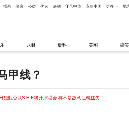
插画
健康
公益
优选
法制
守艺中华
应急中国
更多
地
乐
八卦
爆料
美图
搞笑
马甲线？
田馥甄否认S.H.E将开演唱会 称不是故意让粉丝失
望
田馥甄否认S.H.E将开演唱会 称不是故意让粉丝失
11:08
望
11:08