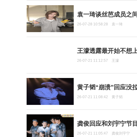
袁一琦谈丝芭成员之
26-07-28 10:58:28
袁一琦
王濛透露最开始不想上
26-07-21 11:12:57
王濛
黄子韬“崩溃”回应没
26-07-21 11:08:42
黄子韬
龚俊回应和刘宇宁节
26-07-21 11:05:47
龚俊刘宇宁