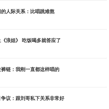
间的人际关系：比唱跳难熬
《浪姐》 吃饭喝多就答应了
拉裤链：我刚一直都这样唱的
目争议：跟刘哥私下关系非常好