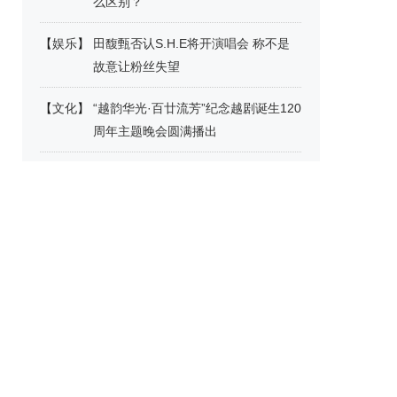
么区别？
【
娱乐
】
田馥甄否认S.H.E将开演唱会 称不是
故意让粉丝失望
【
文化
】
“越韵华光·百廿流芳”纪念越剧诞生120
周年主题晚会圆满播出