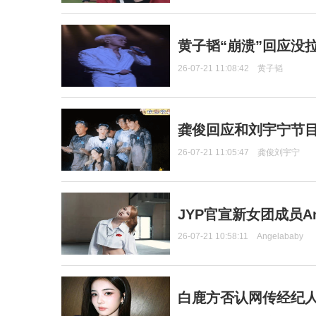
黄子韬“崩溃”回应没
26-07-21 11:08:42
黄子韬
龚俊回应和刘宇宁节
26-07-21 11:05:47
龚俊刘宇宁
JYP官宣新女团成员Ang
26-07-21 10:58:11
Angelababy
白鹿方否认网传经纪人