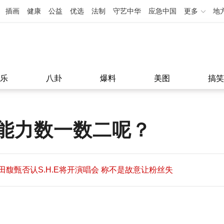
插画
健康
公益
优选
法制
守艺中华
应急中国
更多
地
乐
八卦
爆料
美图
搞笑
能力数一数二呢？
田馥甄否认S.H.E将开演唱会 称不是故意让粉丝失
望
田馥甄否认S.H.E将开演唱会 称不是故意让粉丝失
11:08
望
11:08