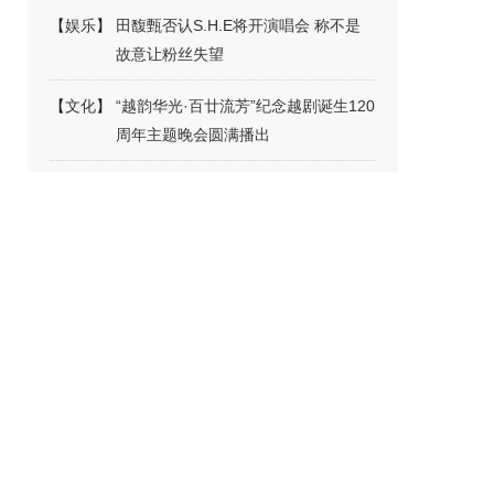
【
娱乐
】
田馥甄否认S.H.E将开演唱会 称不是
故意让粉丝失望
【
文化
】
“越韵华光·百廿流芳”纪念越剧诞生120
周年主题晚会圆满播出