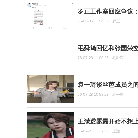
罗正工作室回应争议
26-08-05 11:54:32
罗正
毛舜筠回忆和张国荣
26-07-28 11:00:25
毛舜筠
袁一琦谈丝芭成员之
26-07-28 10:58:28
袁一琦
王濛透露最开始不想上
26-07-21 11:12:57
王濛