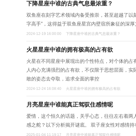
下降星座中谁的古典气息最浓重？
双鱼座在刻字艺术领域内备受推崇，甚至超越了以
字高手”，这得益于双鱼座星宫内壁宿所象征的深厚
2024-12-19 16:00:00
下降星座中谁的古典气息最浓重？
火星星座中谁的拥有极高的占有欲
火星在不同星座中展现出的个性特点，对个体的占
人内心充满强烈的占有欲，不仅限于思想层面，实
敢的姿态去夺取，追求全面的掌控
2024-12-24 16:08:40
火星星座中谁的拥有极高的占有欲
月亮星座中谁能真正驾驭住感情呢
爱情，这个恒久的话题，关乎心态，往往左右着两
感之舵？以下分析揭开谜底。 双子座女性对感情
2025-01-04 11:19:17
月亮星座中谁能真正驾驭住感情呢