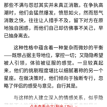
那些不满与怨怼其实并未真正消散。在争执高
潮时，他们会猛然爆发，愤怒如火，然而怒气
消散之快，往往让人措手不及，留下对方在原
地独自困惑，而他们自己却仿佛事不关己，早
已抽身离去。
这种性格中蕴含着一种复杂而微妙的平衡
——既想占据主导地位，掌控一切；又隐隐希望
被人引领，体验被征服的感觉。一旦较真起
来，他们的挑剔程度堪比以细腻著称的另一个
星座。在做决策时，他们倾向于独断专行，忽
略了伴侣的感受与意见，自行其是。
与这样的人建立深入的情感关系，似乎隐
藏着不小的风险。假设有一天关系走到尽头，
点击查看全文(剩余
17
%)