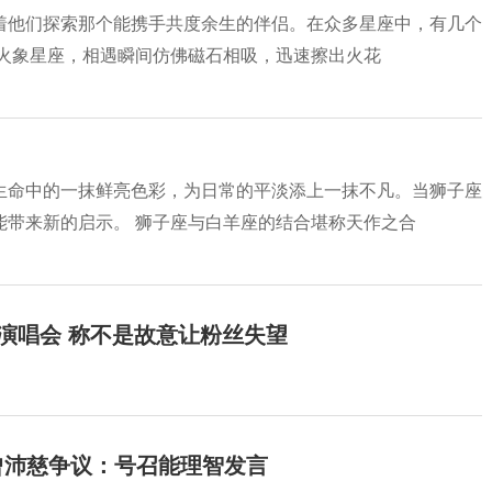
着他们探索那个能携手共度余生的伴侣。在众多星座中，有几个
属火象星座，相遇瞬间仿佛磁石相吸，迅速擦出火花
生命中的一抹鲜亮色彩，为日常的平淡添上一抹不凡。当狮子座
能带来新的启示。 狮子座与白羊座的结合堪称天作之合
开演唱会 称不是故意让粉丝失望
曾沛慈争议：号召能理智发言