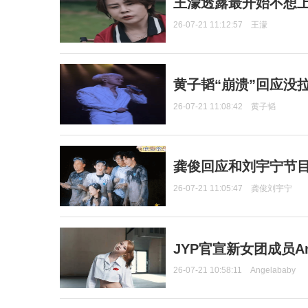
王濛透露最开始不想上
26-07-21 11:12:57
王濛
黄子韬“崩溃”回应没
26-07-21 11:08:42
黄子韬
龚俊回应和刘宇宁节
26-07-21 11:05:47
龚俊刘宇宁
JYP官宣新女团成员Ang
26-07-21 10:58:11
Angelababy