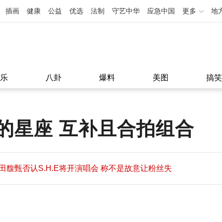
插画
健康
公益
优选
法制
守艺中华
应急中国
更多
地
乐
八卦
爆料
美图
搞笑
的星座 互补且合拍组合
田馥甄否认S.H.E将开演唱会 称不是故意让粉丝失
望
田馥甄否认S.H.E将开演唱会 称不是故意让粉丝失
11:08
望
11:08