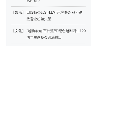
么区别？
【
娱乐
】
田馥甄否认S.H.E将开演唱会 称不是
故意让粉丝失望
【
文化
】
“越韵华光·百廿流芳”纪念越剧诞生120
周年主题晚会圆满播出