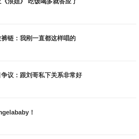
《浪姐》 吃饭喝多就答应了
拉裤链：我刚一直都这样唱的
目争议：跟刘哥私下关系非常好
elababy！