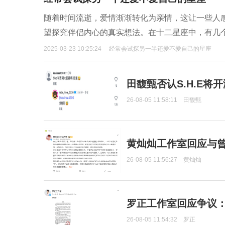
随着时间流逝，爱情渐渐转化为亲情，这让一些人
望探究伴侣内心的真实想法。在十二星座中，有几
2025-03-23 10:25:24
经常会试探另一半还爱不爱自己的星座
田馥甄否认S.H.E将
26-08-05 11:58:11
田馥甄
黄灿灿工作室回应与
26-08-05 11:56:27
黄灿灿
罗正工作室回应争议
26-08-05 11:54:32
罗正