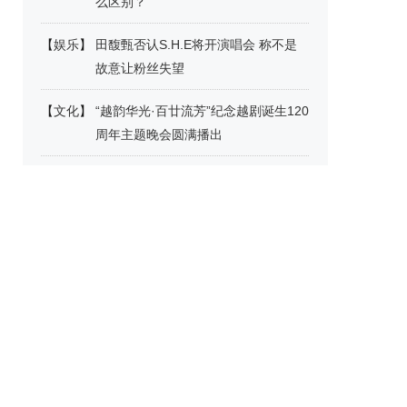
么区别？
【
娱乐
】
田馥甄否认S.H.E将开演唱会 称不是
故意让粉丝失望
【
文化
】
“越韵华光·百廿流芳”纪念越剧诞生120
周年主题晚会圆满播出