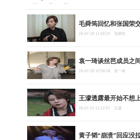
毛舜筠回忆和张国荣
26-07-28 11:00:25
毛舜筠
袁一琦谈丝芭成员之
26-07-28 10:58:28
袁一琦
王濛透露最开始不想上
26-07-21 11:12:57
王濛
黄子韬“崩溃”回应没