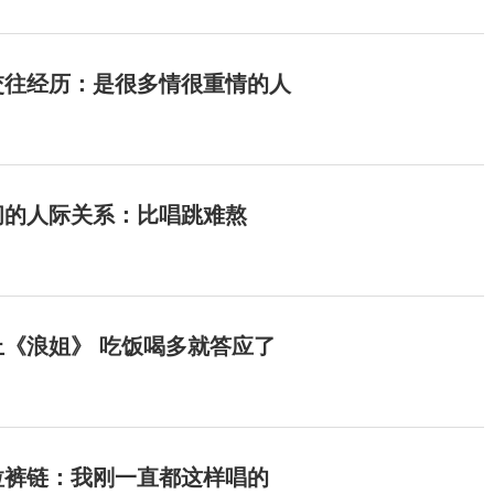
交往经历：是很多情很重情的人
间的人际关系：比唱跳难熬
《浪姐》 吃饭喝多就答应了
拉裤链：我刚一直都这样唱的