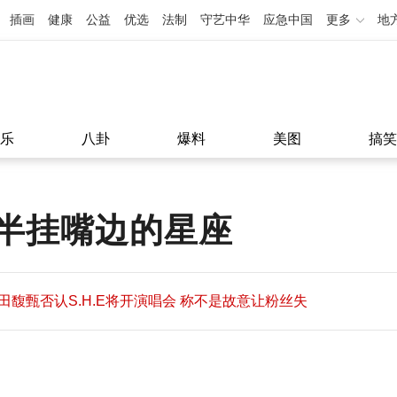
插画
健康
公益
优选
法制
守艺中华
应急中国
更多
地
乐
八卦
爆料
美图
搞笑
半挂嘴边的星座
田馥甄否认S.H.E将开演唱会 称不是故意让粉丝失
望
田馥甄否认S.H.E将开演唱会 称不是故意让粉丝失
11:08
望
11:08