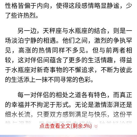
性格皆偏于内向，使得这段感情略显静谧，少
了些许热烈。
另一边，天秤座与水瓶座的结合，则是一
场淡泊宁静的相遇。他们之间，激烈的争执罕
见，高涨的热情同样不多见。但与前两者相
较，这对伴侣间蕴含了更多的生活情趣，得益
于水瓶座对新奇事物的不懈追求，不断为彼此
的生活添上一抹不同寻常的色彩。
每一对伴侣的相处之道各有特色，而真正
的幸福并不拘泥于形式。无论是激情澎湃还是
细水长流，只要双方感到满足与快乐，这份平
静与温馨，又何尝不是幸福的一种美好诠释
点击查看全文(剩余
5
%)
呢？