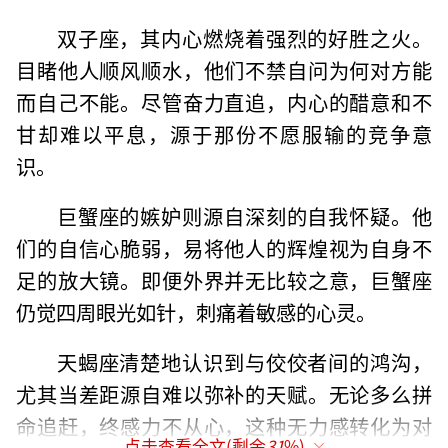
双子座，其内心燃烧着强烈的好胜之火。
目睹他人顺风顺水，他们不禁自问为何对方能
而自己不能。尽管奋力直追，内心的醋意和不
甘却难以平息，源于那份不愿服输的竞争意
识。
巨蟹座的嫉妒则源自深刻的自我怀疑。他
们的自信心脆弱，易将他人的辉煌视为自身不
足的放大镜。即便外界并无比较之意，巨蟹座
仍觉四周眼光如针，刺痛着敏感的心灵。
天蝎座清楚地认识到与佼佼者间的鸿沟，
尤其当差距源自难以弥补的天赋。无论多么拼
命追赶，终感力不从心，这种无力感转化为对
点击查看全文(剩余
31
%)