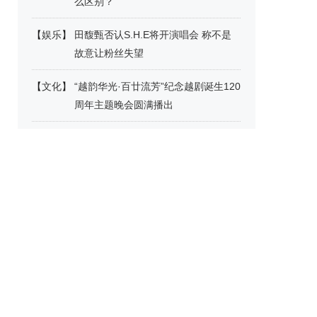
么区别？
【
娱乐
】
田馥甄否认S.H.E将开演唱会 称不是
故意让粉丝失望
【
文化
】
“越韵华光·百廿流芳”纪念越剧诞生120
周年主题晚会圆满播出