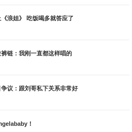
《浪姐》 吃饭喝多就答应了
拉裤链：我刚一直都这样唱的
目争议：跟刘哥私下关系非常好
elababy！