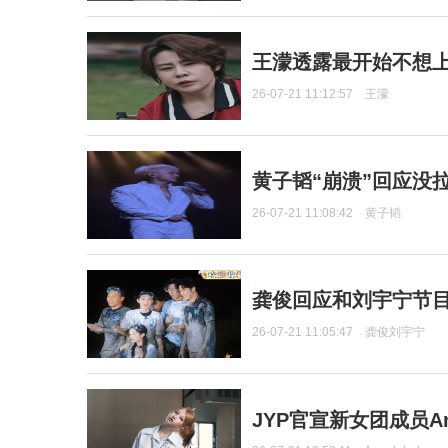
王濛透露最开始不想上
26-07-21 11:12:57
王濛
黄子韬“崩溃”回应没
26-07-21 11:08:42
黄子韬
龚俊回应和刘宇宁节
26-07-21 11:05:47
龚俊刘宇宁
JYP官宣新女团成员Ang