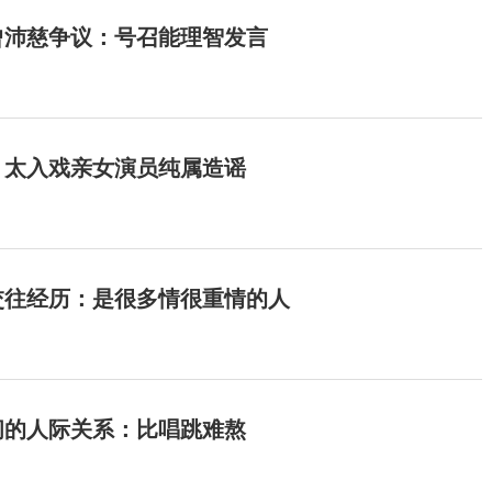
曾沛慈争议：号召能理智发言
：太入戏亲女演员纯属造谣
交往经历：是很多情很重情的人
间的人际关系：比唱跳难熬