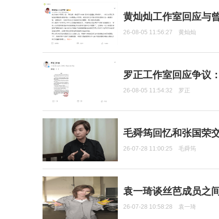
黄灿灿工作室回应与
26-08-05 11:56:27
黄灿灿
罗正工作室回应争议
26-08-05 11:54:32
罗正
毛舜筠回忆和张国荣
26-07-28 11:00:25
毛舜筠
袁一琦谈丝芭成员之
26-07-28 10:58:28
袁一琦