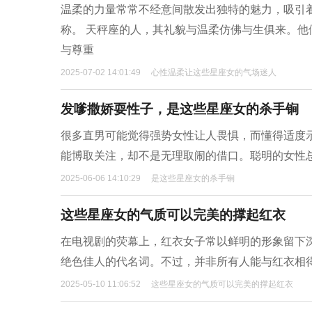
温柔的力量常常不经意间散发出独特的魅力，吸引
称。 天秤座的人，其礼貌与温柔仿佛与生俱来。
与尊重
2025-07-02 14:01:49
心性温柔让这些星座女的气场迷人
发嗲撒娇耍性子，是这些星座女的杀手锏
很多直男可能觉得强势女性让人畏惧，而懂得适度
能博取关注，却不是无理取闹的借口。聪明的女性
2025-06-06 14:10:29
是这些星座女的杀手锏
这些星座女的气质可以完美的撑起红衣
在电视剧的荧幕上，红衣女子常以鲜明的形象留下
绝色佳人的代名词。不过，并非所有人能与红衣相
2025-05-10 11:06:52
这些星座女的气质可以完美的撑起红衣