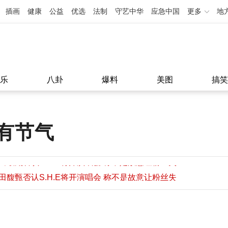
插画
健康
公益
优选
法制
守艺中华
应急中国
更多
地
乐
八卦
爆料
美图
搞笑
有节气
田馥甄否认S.H.E将开演唱会 称不是故意让粉丝失
望
田馥甄否认S.H.E将开演唱会 称不是故意让粉丝失
11:08
望
11:08