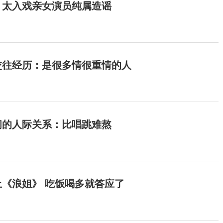
：太入戏亲女演员纯属造谣
交往经历：是很多情很重情的人
间的人际关系：比唱跳难熬
《浪姐》 吃饭喝多就答应了