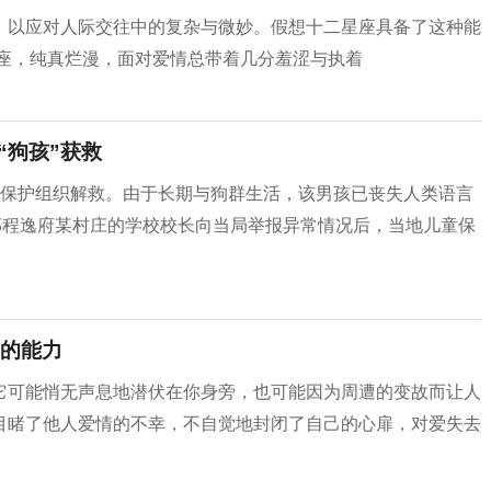
，以应对人际交往中的复杂与微妙。假想十二星座具备了这种能
羊座，纯真烂漫，面对爱情总带着几分羞涩与执着
“狗孩”获救
童保护组织解救。由于长期与狗群生活，该男孩已丧失人类语言
部程逸府某村庄的学校校长向当局举报异常情况后，当地儿童保
的能力
它可能悄无声息地潜伏在你身旁，也可能因为周遭的变故而让人
目睹了他人爱情的不幸，不自觉地封闭了自己的心扉，对爱失去