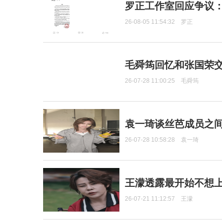
罗正工作室回应争议
26-08-05 11:54:32
罗正
毛舜筠回忆和张国荣
26-07-28 11:00:25
毛舜筠
袁一琦谈丝芭成员之
26-07-28 10:58:28
袁一琦
王濛透露最开始不想上
26-07-21 11:12:57
王濛