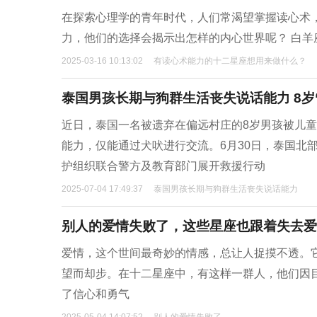
在探索心理学的青年时代，人们常渴望掌握读心术
力，他们的选择会揭示出怎样的内心世界呢？ 白
2025-03-16 10:13:02
有读心术能力的十二星座想用来做什么？
泰国男孩长期与狗群生活丧失说话能力 8岁
近日，泰国一名被遗弃在偏远村庄的8岁男孩被儿
能力，仅能通过犬吠进行交流。6月30日，泰国北
护组织联合警方及教育部门展开救援行动
2025-07-04 17:49:37
泰国男孩长期与狗群生活丧失说话能力
别人的爱情失败了，这些星座也跟着失去爱
爱情，这个世间最奇妙的情感，总让人捉摸不透。
望而却步。在十二星座中，有这样一群人，他们因
了信心和勇气