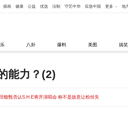
插画
健康
公益
优选
法制
守艺中华
应急中国
更多
地
乐
八卦
爆料
美图
搞笑
能力？(2)
田馥甄否认S.H.E将开演唱会 称不是故意让粉丝失
望
田馥甄否认S.H.E将开演唱会 称不是故意让粉丝失
11:08
望
11:08