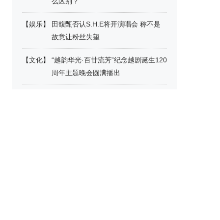
么区别？
【
娱乐
】
田馥甄否认S.H.E将开演唱会 称不是
故意让粉丝失望
【
文化
】
“越韵华光·百廿流芳”纪念越剧诞生120
周年主题晚会圆满播出