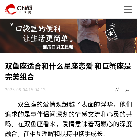
双鱼座适合和什么星座恋爱 和巨蟹座是
完美组合
2025-08-04 15:04:13
双鱼座的爱情观超越了表面的浮华，他们
追求的是与伴侣间深刻的情感交流和心灵的共
鸣。在双鱼座看来，爱情意味着两颗心的深度
融合，在相互理解和扶持中携手成长。