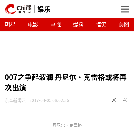
娱乐
明星
电影
电视
爆料
搞笑
美图
007之争起波澜 丹尼尔·克雷格或将再
次出演
东森新闻云
2017-04-05 08:02:36
丹尼尔·克雷格