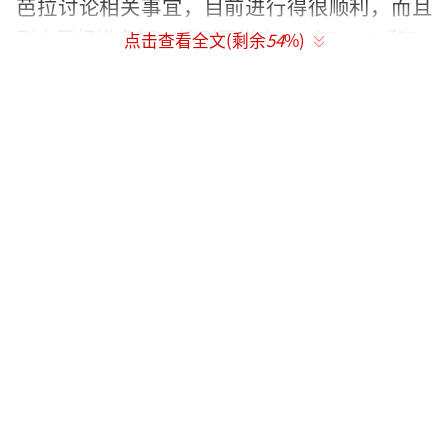
芭拉讨论相关事宜，目前进行得很顺利，而且
剧本已经准备好，编剧同样由Neal Purvis和Ro
点击查看全文(剩余
54
%)
bert Wade担任，一旦他签约，新的007电影就
会尽快拍摄。”
但丹尼尔克雷格过去曾说：“如果我续
演，原因应该就是为了钱。”所以电影公司在2
016年底开出的美金1.5亿（约为人民币10亿
元）价码，似乎也因此打动他，后来松口如果
告别007一角，当然也会很不舍。
此外，汤姆希德斯顿过去一度是接班担任
庞德的热门人选，爆料人士坦承芭芭拉并不喜
欢他，认为他“太过骄傲、踌躇满志，演庞德
还不够强悍稳重“，而且和泰勒（Taylor Swif