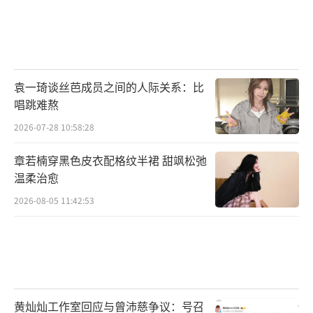
袁一琦谈丝芭成员之间的人际关系：比
唱跳难熬
2026-07-28 10:58:28
章若楠穿黑色皮衣配格纹半裙 甜飒松弛
温柔治愈
2026-08-05 11:42:53
黄灿灿工作室回应与曾沛慈争议：号召