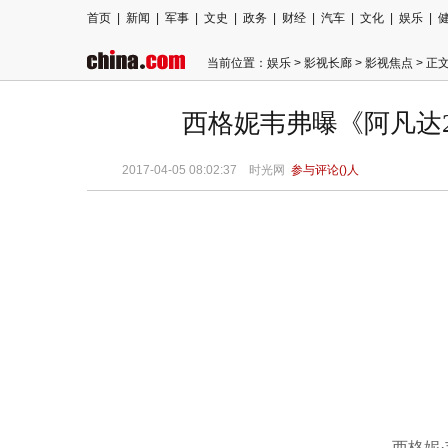
首页
|
新闻
|
军事
|
文史
|
政务
|
财经
|
汽车
|
文化
|
娱乐
|
当前位置：
娱乐
>
影视长廊
>
影视焦点
> 正
西格妮韦弗曝《阿凡达
2017-04-05 08:02:37
时光网
参与评论(
)人
西格妮·