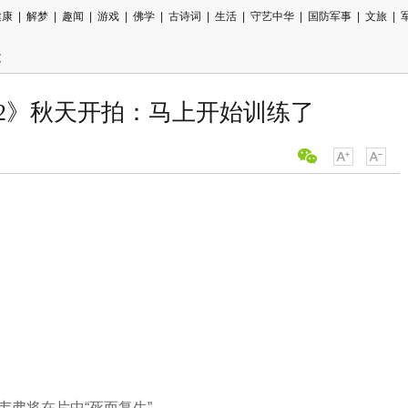
健康
|
解梦
|
趣闻
|
游戏
|
佛学
|
古诗词
|
生活
|
守艺中华
|
国防军事
|
文旅
|
文
2》秋天开拍：马上开始训练了
韦弗将在片中“死而复生”