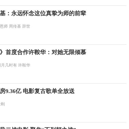
基：永远怀念这位真挚为师的前辈
恩师
周传基
辞世
》首度合作许鞍华：对她无限倾慕
明月几时有
许鞍华
9.36亿 电影复古歌单全放送
金刚