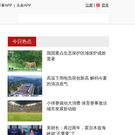
注册
|
登录
军事APP
|
头条APP
今日热点
我国重点生态保护区域保护成效
显著
高温下用电负荷创新高 解码今夏
的清凉底气
小球赛撬动大消费 体育赛事激活
城市发展新动能
美财长：再过两年，霍尔木兹海
峡就“不重要”了