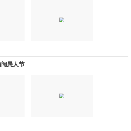
信闹愚人节