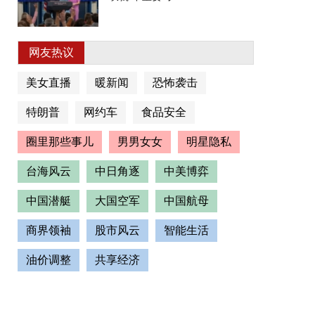
网友热议
美女直播
暖新闻
恐怖袭击
特朗普
网约车
食品安全
圈里那些事儿
男男女女
明星隐私
台海风云
中日角逐
中美博弈
中国潜艇
大国空军
中国航母
商界领袖
股市风云
智能生活
油价调整
共享经济