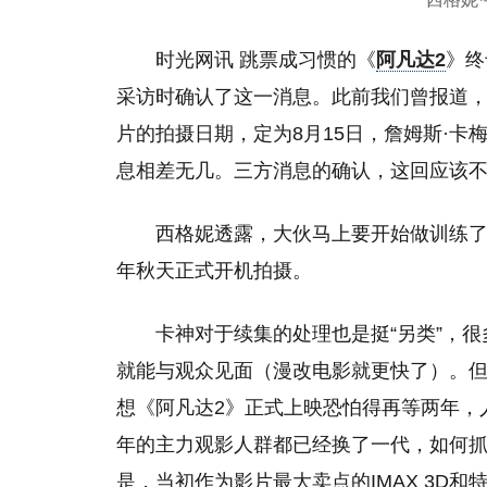
时光网讯 跳票成习惯的《
阿凡达2
》终
采访时确认了这一消息。此前我们曾报道，在美国选角
片的拍摄日期，定为8月15日，詹姆斯·卡
息相差无几。三方消息的确认，这回应该
西格妮透露，大伙马上要开始做训练
年秋天正式开机拍摄。
卡神对于续集的处理也是挺“另类”，
就能与观众见面（漫改电影就更快了）。但
想《阿凡达2》正式上映恐怕得再等两年，
年的主力观影人群都已经换了一代，如何
是，当初作为影片最大卖点的IMAX 3D