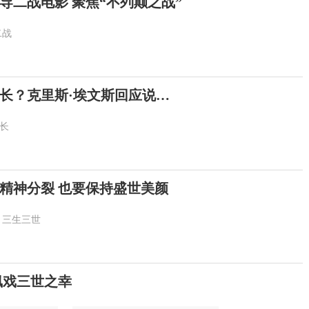
导二战电影 聚焦“不列颠之战”
二战
长？克里斯·埃文斯回应说…
长
精神分裂 也要保持盛世美颜
三生三世
飙戏三世之幸