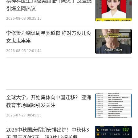
精神科医生10级美颜证件照火了 反差感
引爆全网热议
2026-08-03 08:35:15
李修贤为嘲讽周星驰道歉 称对方没儿没
女鬼鬼祟祟
2026-08-05 12:01:44
全球大学，开始集体向中国迁移？ 亚洲
教育市场崛起引发关注
2026-07-27 08:45:55
2026中秋国庆假期安排出炉！中秋休3
天 国庆连休7天！请3休13超长假