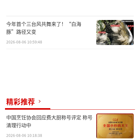
岸的“失败者”的迷茫与彷徨，“这样的角色
也正是我一直想尝试的”。
今年首个三台风共舞来了！“白海
电影《六人晚餐》由上海莱弗影视制作有
豚”路径又变
限公司、北京宏岳金骁影视传媒有限公司、北
2026-08-06 10:59:48
京圣华之巅国际文化传媒有限公司出品，五洲
电影发行有限公司发行，将于2017年6月16日
全国各大院线上映。
精彩推荐
中国烹饪协会回应费大厨称号评定 称号
清理行动中
2026-08-06 10:18:38