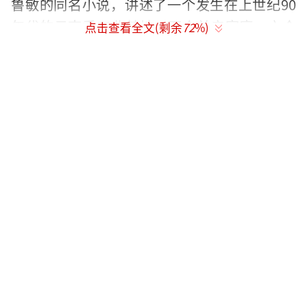
鲁敏的同名小说，讲述了一个发生在上世纪90
年代的云南重工业基地，两个单亲家庭、六个
点击查看全文(剩余
72
%)
主人公之间的爱恨别离的故事，真实地构筑了
一个在社会转型的大环境下，两代人、两个家
庭之间青春飞扬又充满无奈和悲怆的人生百
态。影片由知名导演章家瑞担任监制，曾荣获
戛纳电影节最佳编剧、金马奖最佳编剧的梅峰
担任编剧，第七代导演代表人物李远执导。
在曝光的视频特辑中，混剪了吴刚老师所
饰演的丁伯刚在电影《六人晚餐》中的重要戏
份。吴刚老师以一名年少力壮的蓝领工人形象
亮相，虽身处工厂的最基层，却政治觉悟超级
高，敢于贪腐作斗争，言辞怒斥“黑皮”赵立
新对厂区废旧器材的倒买倒卖。身为“八级钳