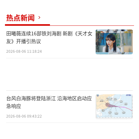
电影《六人晚餐》在曝光吴刚老师参演的
热点新闻
剧照后，就备受关注，不少贴心网友纷纷表
示“达康书记终于有时间坐下来吃顿饭
田曦薇连续16部铁刘海剧 新剧《天才女
友》开播引热议
了”、“达康书记竟然和宋美龄谈起了恋
2026-08-06 11:18:24
爱”。对于自己参演《六人晚餐》这样一部改
编自鲁迅文学奖的作品的电影，吴刚老师在接
受采访时表示自己是被小说和编剧所打动才接
演的。在他看来，每一部戏编剧的功劳是最大
的，剧本很重要。为此，吴刚老师研读了很多
台风白海豚将登陆浙江 沿海地区启动应
次剧本，并把丁伯刚这个人物角色立体化。在
急响应
解读丁伯刚这个角色时，吴刚老师认为《六人
2026-08-06 09:43:22
晚餐》有着大时代背景下小人物的命运，丁伯
刚的身上正是有着被瞬息万变的时代大潮甩上