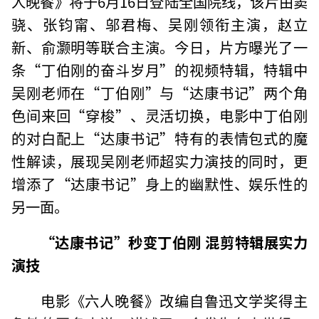
人晚餐》将于6月16日登陆全国院线，该片由窦
骁、张钧甯、邬君梅、吴刚领衔主演，赵立
新、俞灏明等联合主演。今日，片方曝光了一
条“丁伯刚的奋斗岁月”的视频特辑，特辑中
吴刚老师在“丁伯刚”与“达康书记”两个角
色间来回“穿梭”、灵活切换，电影中丁伯刚
的对白配上“达康书记”特有的表情包式的魔
性解读，展现吴刚老师超实力演技的同时，更
增添了“达康书记”身上的幽默性、娱乐性的
另一面。
“达康书记”秒变丁伯刚 混剪特辑展实力
演技
电影《六人晚餐》改编自鲁迅文学奖得主