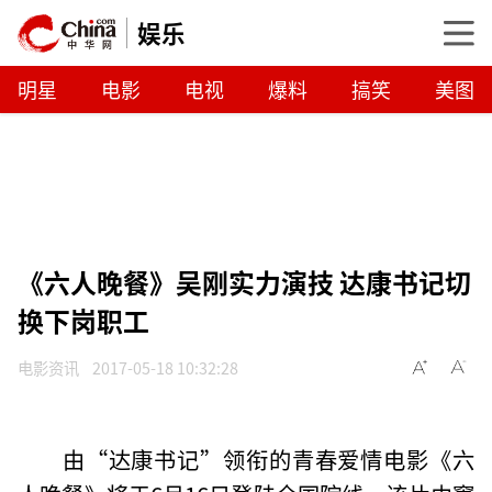
娱乐
明星
电影
电视
爆料
搞笑
美图
《六人晚餐》吴刚实力演技 达康书记切
换下岗职工
电影资讯
2017-05-18 10:32:28
由“达康书记”领衔的青春爱情电影《六