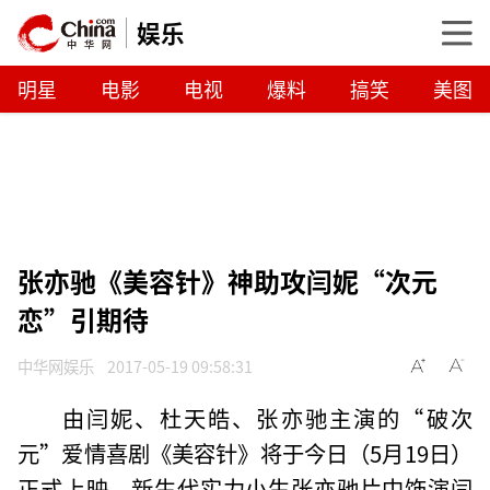
娱乐
明星
电影
电视
爆料
搞笑
美图
张亦驰《美容针》神助攻闫妮“次元
恋”引期待
中华网娱乐
2017-05-19 09:58:31
由闫妮、杜天皓、张亦驰主演的“破次
元”爱情喜剧《美容针》将于今日（5月19日）
正式上映。新生代实力小生张亦驰片中饰演闫