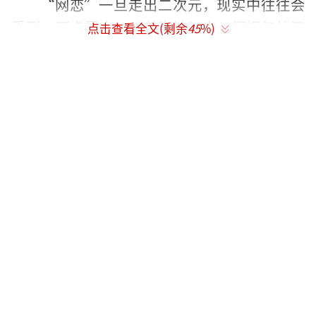
“网恋”一旦走出二次元，现实中往往会
受到一万点暴击。《美容针》中，闫妮与杜天
点击查看全文(剩余
45
%)
皓这对“破次元”姐弟恋就碰上了来自闫妮外
甥——张亦驰的亲情考验。片中，处于叛逆期的
张亦驰不仅总是与闫妮顶嘴，还是闫妮爱情路
上的“绊脚石”，出于对“准姨夫”的考验和
重重误会，张亦驰“完虐”杜天皓还将他推到
撞到树，可谓全片的“动作担当”。张亦驰坦
言：“其实我是助攻圣手，可不是猪队友，因
为她（闫妮）是我的家人，我要保护她不让她
受伤，所以就委屈杜天皓了。”他还笑称，男
人要赢得爱情就必须接受考验。
别看片中张亦驰表面叛逆不羁，其实内心
是治愈系暖心少年一枚，他解读角色称：“他