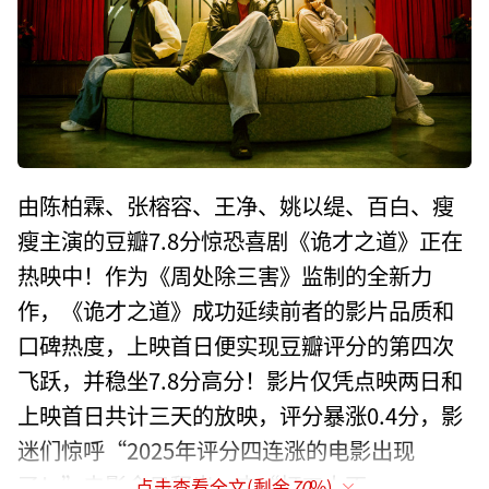
由陈柏霖、张榕容、王净、姚以缇、百白、瘦
瘦主演的豆瓣7.8分惊恐喜剧《诡才之道》正在
热映中！作为《周处除三害》监制的全新力
作，《诡才之道》成功延续前者的影片品质和
口碑热度，上映首日便实现豆瓣评分的第四次
飞跃，并稳坐7.8分高分！影片仅凭点映两日和
上映首日共计三天的放映，评分暴涨0.4分，影
迷们惊呼“2025年评分四连涨的电影出现
了！”电影今日释出一支“打工人不
点击查看全文(剩余
70
%)