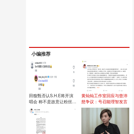
小编推荐
田馥甄否认S.H.E将开演
黄灿灿工作室回应与曾沛
唱会 称不是故意让粉丝失
慈争议：号召能理智发言
望