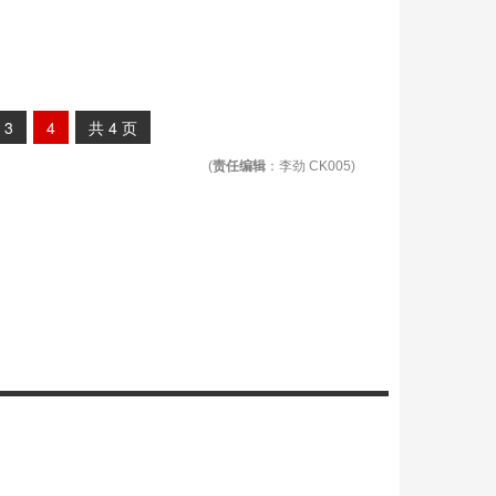
3
4
共
4
页
(
责任编辑
：李劲 CK005)