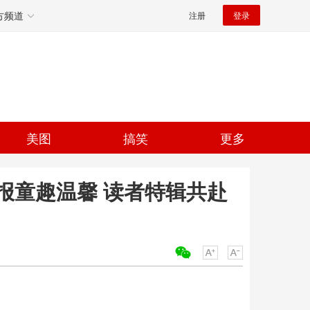
方频道
注册
登录
美图
搞笑
更多
报童趣温馨 读者特辑共赴
关键词：