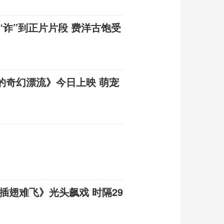
“诈”到正片片段 费洋古饱受
的奇幻漂流》今日上映 萌宠
插翅难飞》光头飙戏 时隔29