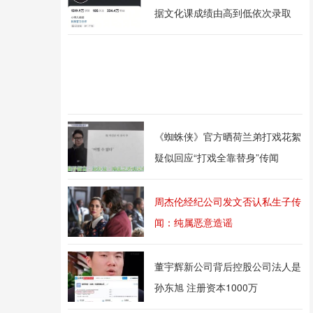
据文化课成绩由高到低依次录取
《蜘蛛侠》官方晒荷兰弟打戏花絮
疑似回应“打戏全靠替身”传闻
周杰伦经纪公司发文否认私生子传
闻：纯属恶意造谣
董宇辉新公司背后控股公司法人是
孙东旭 注册资本1000万