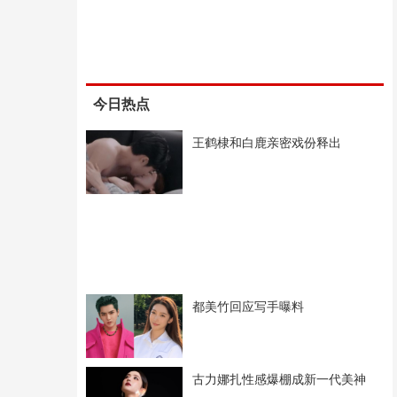
今日热点
王鹤棣和白鹿亲密戏份释出
都美竹回应写手曝料
古力娜扎性感爆棚成新一代美神