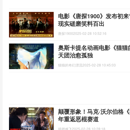
电影《唐探1900》发布初来
现实磋磨笑料百出
唐探1900
2025-02-28 10:52:16
奥斯卡提名动画电影《猫猫
天团治愈孤独
猫猫的奇幻漂流
2025-02-28 10:45:03
颠覆形象！马克·沃尔伯格《
年重返恶棍赛道
插翅难飞
2025-02-28 10:28:18