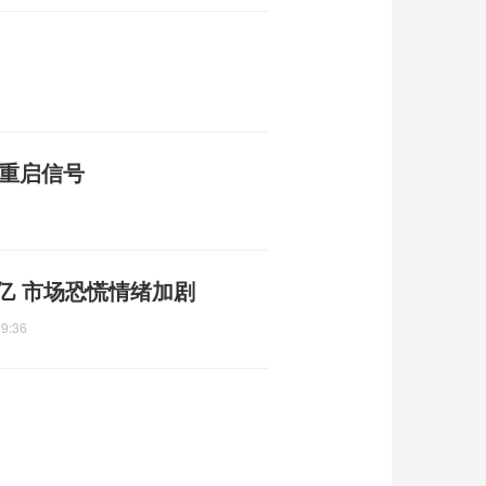
业重启信号
亿 市场恐慌情绪加剧
09:36