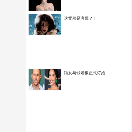
这竟然是唐嫣？！
猫女与钱老板正式订婚