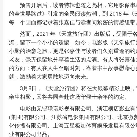
预售开启后，读者特辑也随之亮相，它用影像串联起
的全世界路过》引发的全民阅读热潮，到 2018 年
每一个画面都记录着张嘉佳与读者间紧密的情感纽带
然而，2021 年《天堂旅行团》出版后，受限
流，留下一个小小的遗憾。如今，电影版《天堂旅行
小聚的治愈之旅，更是张嘉佳与读者们久别重逢的约
老友，毫无保留地分享着生活的点滴。有人将张嘉佳
的方向；有人在人生至暗时刻，靠着书中故事慰藉心
就，激励着大家勇敢地迈向未来。
3月8日，《天堂旅行团》将在大银幕精彩上映，
余生相聚，又将共同奔赴这场守候十余年的约定。
电影由无锡联瑞影视有限公司、浙江横店影业有
(集团)有限公司、江苏省电影集团有限公司、北京微
化传播有限公司、上海五星极加体育娱乐发展有限公司
业有限公司出品。