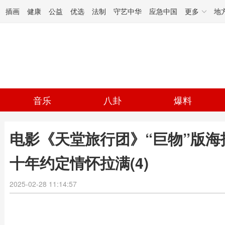
插画
健康
公益
优选
法制
守艺中华
应急中国
更多
地
音乐
八卦
爆料
电影《天堂旅行团》“巨物”版海
十年约定情怀拉满(4)
2025-02-28 11:14:57