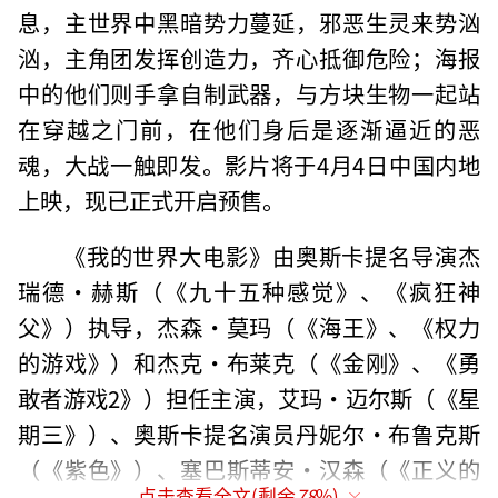
息，主世界中黑暗势力蔓延，邪恶生灵来势汹
汹，主角团发挥创造力，齐心抵御危险；海报
中的他们则手拿自制武器，与方块生物一起站
在穿越之门前，在他们身后是逐渐逼近的恶
魂，大战一触即发。影片将于4月4日中国内地
上映，现已正式开启预售。
《我的世界大电影》由奥斯卡提名导演杰
瑞德·赫斯（《九十五种感觉》、《疯狂神
父》）执导，杰森·莫玛（《海王》、《权力
的游戏》）和杰克·布莱克（《金刚》、《勇
敢者游戏2》）担任主演，艾玛·迈尔斯（《星
期三》）、奥斯卡提名演员丹妮尔·布鲁克斯
（《紫色》）、塞巴斯蒂安·汉森（《正义的
点击查看全文(剩余
78
%)