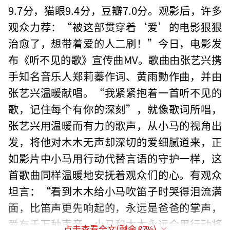
9.7分，猫眼9.4分，豆瓣7.0分。观影后，许多
观众力荐：“被这部贯穿着‘爱’的电影狠狠
治愈了，想带着爱的人二刷！”今日，电影发
布《听不见的歌》宣传曲MV。歌曲由张艺兴携
手知名音乐人郑莉蓁作词、黄雨勳作曲，并由
张艺兴温暖献唱。“我紧紧抱着一首听不见的
歌，记住每个有你的深刻”，就像歌词所唱，
张艺兴用温暖而有力的歌声，从小马的视角出
发，将他对木木无声却深切的爱细腻道来，正
如影片中小马用行动代替言语的守护一样，这
首歌曲同样温暖地安抚着观众们的心。有观众
坦言：“看到木木给小马吹笛子时哭得泪流满
面，比笛声更先响起的，永远是爸爸的掌声，
爱有千万种声音，小马和木木永远会用行动将
点击查看全文(剩余
87
%)