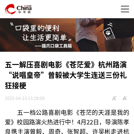
五一解压喜剧电影《苍茫爱》杭州路演
“说唱皇帝”曾毅被大学生连送三份礼
狂接梗
2025-04-23 13:28:08
五一档公路喜剧电影《苍茫的天涯是我的
爱》校园路演火热进行中！4月22日，导演陈孝
良携主演曾毅、周奇、张智超、许吴彬走进杭