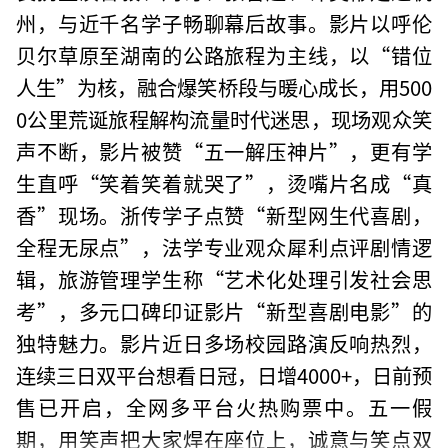
州，与近千名学子畅聊幕后故事。影片以呼伦
贝尔草原至湖南的公路旅程为主线，以“错位
人生”为核，融合爆笑桥段与暖心成长，用500
0公里荒诞旅程解构流量时代迷思，现场观众笑
声不断，影片被赞“五一解压神片”，更有学
生直呼“笑着笑着就哭了”，烫嘴片名成“真
香”现场。浙传学子点赞“新型网生代喜剧，
全程无尿点”，法学专业观众犀利点评剧情逻
辑，旅游管理学生称“艺术化处理引发社会思
考”，多元口碑印证影片“新型喜剧电影”的
独特魅力。影片近日多场校园路演反响热烈，
连续三日双平台想看日冠，日增4000+，日前预
售已开启，全网多平台火热购票中。五一假
期，用笑声把大家焊在座位上，诚意与笑点双