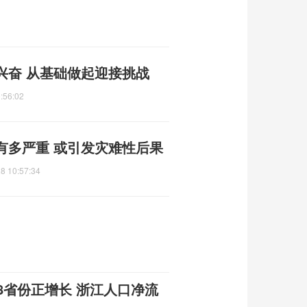
兴奋 从基础做起迎接挑战
:56:02
有多严重 或引发灾难性后果
8 10:57:34
8省份正增长 浙江人口净流