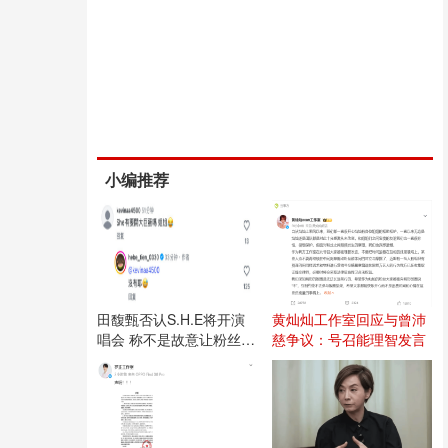
小编推荐
田馥甄否认S.H.E将开演
黄灿灿工作室回应与曾沛
唱会 称不是故意让粉丝失
慈争议：号召能理智发言
望