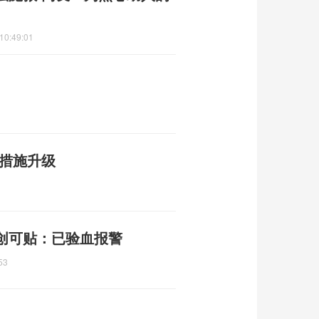
10:49:01
制措施升级
创可贴：已验血报警
53