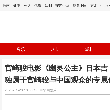
插画
健康
公益
优选
法制
守艺中华
应急中国
更多
地
音乐
八卦
爆料
宫崎骏电影《幽灵公主》日本吉
独属于宫崎骏与中国观众的专属
2025-04-28 10:58:49
中华网娱乐