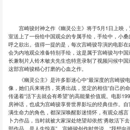
宫崎骏封神之作《幽灵公主》将于5月1日上映
室送上了一份给中国观众的专属手绘，手绘中，小桑
呼之欲出。值得一提的是，每次宫崎骏导演的电影在
会为内地观众准备特别手绘，这是属于宫崎骏与中国
长兼制片人铃木敏夫先生也特意录制了视频问候中国
这部宫崎骏精心打磨的心血之作。
《幽灵公主》是许多影迷心中“最深度的宫崎骏电
像，她们兵来将挡，英勇出战，坚定的相信“自己的命
传递着“活下去就会有希望”的高能量价值观。电影19
房神话，也成为宫崎骏享誉世界影坛的经典佳作。自
满生命力的角色，都深深唤醒影迷情怀，有观众感言
卜力作品，当时就被大家深处绝望却依然‘勇敢活下去
部作品，是人生惊喜”。宫崎骏创作时曾说，“我想向