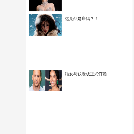
这竟然是唐嫣？！
猫女与钱老板正式订婚