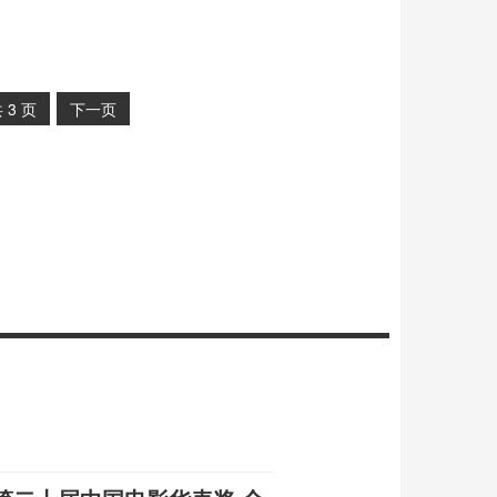
共
3
页
下一页