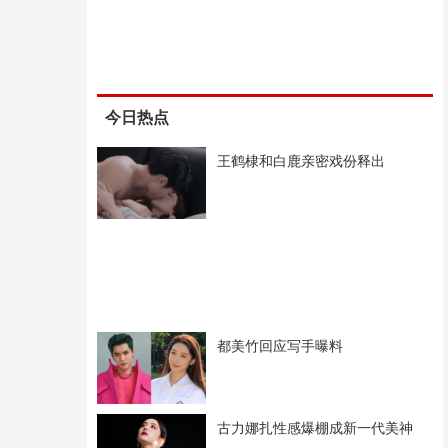
今日热点
王鹤棣和白鹿亲密戏份释出
都美竹回应写手曝料
古力娜扎性感爆棚成新一代美神