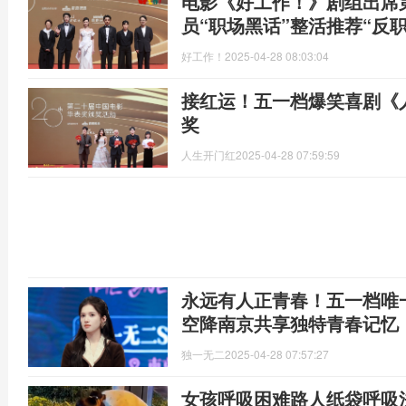
电影《好工作！》剧组出席
员“职场黑话”整活推荐“反
好工作！
2025-04-28 08:03:04
接红运！五一档爆笑喜剧《
奖
人生开门红
2025-04-28 07:59:59
永远有人正青春！五一档唯
空降南京共享独特青春记忆
独一无二
2025-04-28 07:57:27
女孩呼吸困难路人纸袋呼吸