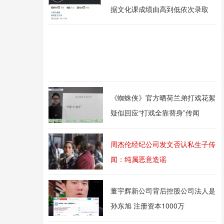
据文化课成绩由高到低依次录取
《蜘蛛侠》官方晒荷兰弟打戏花絮
疑似回应“打戏全靠替身”传闻
周杰伦经纪公司发文否认私生子传
闻：纯属恶意造谣
董宇辉新公司背后控股公司法人是
孙东旭 注册资本1000万