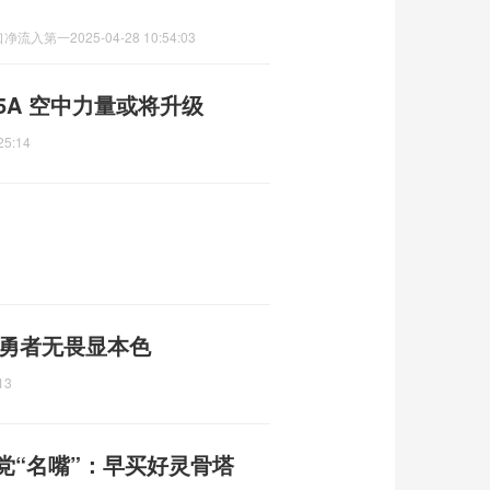
口净流入第一
2025-04-28 10:54:03
5A 空中力量或将升级
25:14
 勇者无畏显本色
13
党“名嘴”：早买好灵骨塔