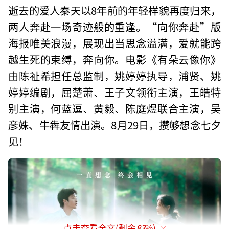
逝去的爱人秦天以8年前的年轻样貌再度归来，
两人奔赴一场奇迹般的重逢。“向你奔赴”版
海报唯美浪漫，展现出当思念溢满，爱就能跨
越生死的束缚，奔向你。电影《有朵云像你》
由陈祉希担任总监制，姚婷婷执导，浦贤、姚
婷婷编剧，屈楚萧、王子文领衔主演，王皓特
别主演，何蓝逗、黄毅、陈庭煜联合主演，吴
彦姝、牛犇友情出演。8月29日，攒够想念七夕
见！
点击查看全文(剩余
83
%)