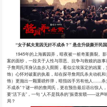
“女子弑夫竟因无奸不成杀？” 悬念升级撕开民
1945年的上海酱园弄，暗夜被一桩奇案撕裂。
案的面纱，一段关于人性与罪恶、抗争与救赎的故事
子詹周氏浑身沾血步入囹圄，看似尘埃落定的凶案，
饰）心怀对破案的执着，却在探寻詹周氏杀夫动机和
饰）更抛出一颗重磅炸弹，暗指凶手另有他人……杀
不成杀”？谜一样的詹周氏，更在预告最后语出惊人
要“活下去”，一句 “人不是我杀的”振聋发聩——这
局？