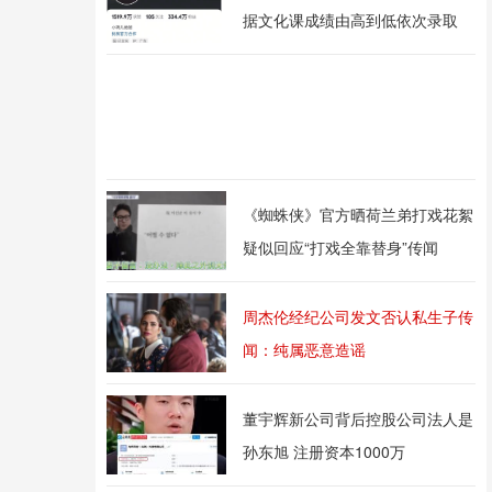
据文化课成绩由高到低依次录取
《蜘蛛侠》官方晒荷兰弟打戏花絮
疑似回应“打戏全靠替身”传闻
周杰伦经纪公司发文否认私生子传
闻：纯属恶意造谣
董宇辉新公司背后控股公司法人是
孙东旭 注册资本1000万