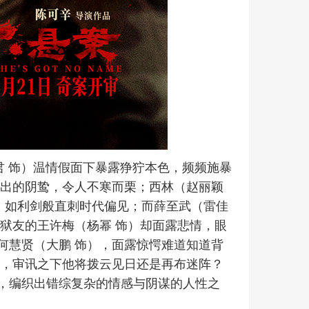
君 饰）温情假面下暴露狰狞本色，频频施暴
露出的阴鸷，令人不寒而栗；西林（赵丽颖
，如利剑般直刺时代偏见；而薛至武（雷佳
狱友的王许梅（杨幂 饰）却面露悲情，眼
何慧贤（大鹏 饰），面露惊愕难道知道背
谋，审讯之下他将拨云见日还是再布迷阵？
，编织出错综复杂的情感与阴谋的人性之