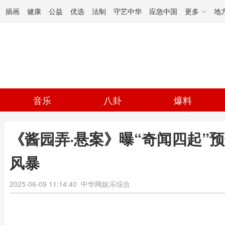
插画
健康
公益
优选
法制
守艺中华
应急中国
更多
地
音乐
八卦
爆料
《酱园弄·悬案》曝“奇闻四起”
风暴
2025-06-09 11:14:40
中华网娱乐综合