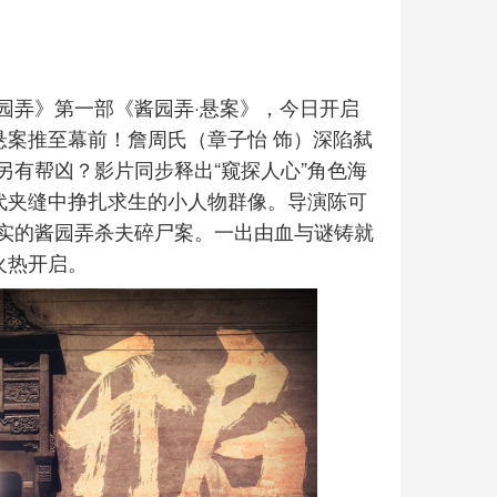
园弄》第一部《酱园弄·悬案》，今日开启
悬案推至幕前！詹周氏（章子怡 饰）深陷弑
有帮凶？影片同步释出“窥探人心”角色海
代夹缝中挣扎求生的小人物群像。导演陈可
实的酱园弄杀夫碎尸案。一出由血与谜铸就
火热开启。