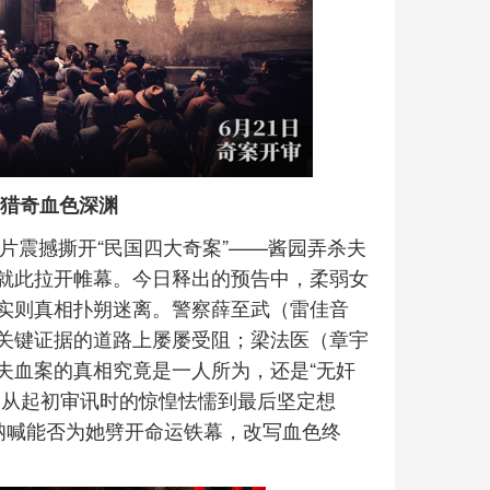
国猎奇血色深渊
影片震撼撕开“民国四大奇案”——酱园弄杀夫
就此拉开帷幕。今日释出的预告中，柔弱女
实则真相扑朔迷离。警察薛至武（雷佳音
关键证据的道路上屡屡受阻；梁法医（章宇
夫血案的真相究竟是一人所为，还是“无奸
，从起初审讯时的惊惶怯懦到最后坚定想
声呐喊能否为她劈开命运铁幕，改写血色终