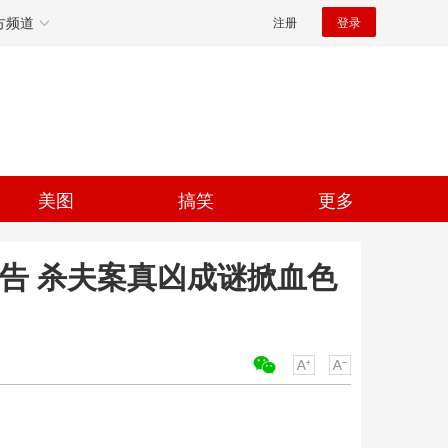
方频道
注册
登录
美图
搞笑
更多
预告 杀夫案真凶成谜掀血色
关键词：