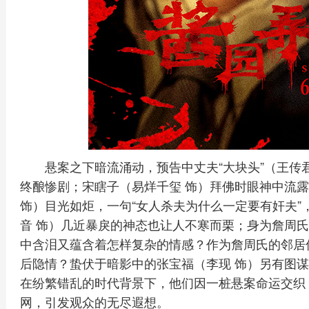
悬案之下暗流涌动，预告中丈夫“大块头”（王传
终酿惨剧；宋瞎子（易烊千玺 饰）拜佛时眼神中流
饰）目光如炬，一句“女人杀夫为什么一定要有奸夫”
音 饰）几近暴戾的神态也让人不寒而栗；身为詹周氏
中含泪又蕴含着怎样复杂的情感？作为詹周氏的邻居
后隐情？蛰伏于暗影中的张宝福（李现 饰）另有图
在纷繁错乱的时代背景下，他们因一桩悬案命运交织
网，引发观众的无尽遐想。