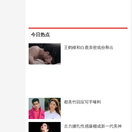
今日热点
王鹤棣和白鹿亲密戏份释出
都美竹回应写手曝料
古力娜扎性感爆棚成新一代美神