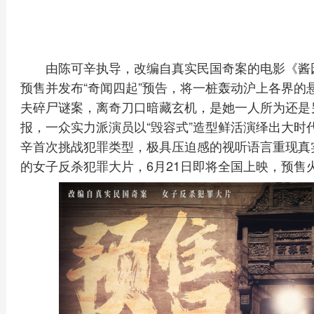
由陈可辛执导，改编自真实民国奇案的电影《酱
预售并发布“奇闻四起”预告，将一桩轰动沪上各界的
夫碎尸谜案，离奇刀口暗藏玄机，是她一人所为还是另
报，一众实力派演员以“毁容式”造型鲜活演绎出大时
辛首次挑战犯罪类型，极具压迫感的视听语言重现真
的女子反杀犯罪大片，6月21日即将全国上映，预售