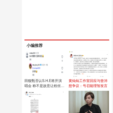
小编推荐
田馥甄否认S.H.E将开演
黄灿灿工作室回应与曾沛
唱会 称不是故意让粉丝失
慈争议：号召能理智发言
望