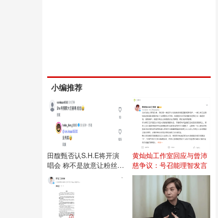
小编推荐
田馥甄否认S.H.E将开演
黄灿灿工作室回应与曾沛
唱会 称不是故意让粉丝失
慈争议：号召能理智发言
望