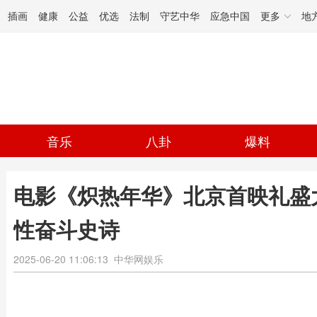
插画
健康
公益
优选
法制
守艺中华
应急中国
更多
地
音乐
八卦
爆料
电影《炽热年华》北京首映礼盛
性奋斗史诗
2025-06-20 11:06:13
中华网娱乐