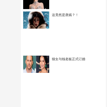
这竟然是唐嫣？！
猫女与钱老板正式订婚