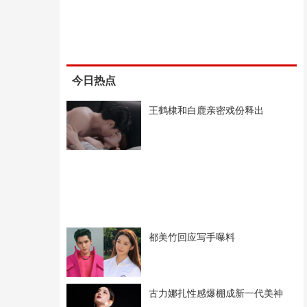
今日热点
王鹤棣和白鹿亲密戏份释出
都美竹回应写手曝料
古力娜扎性感爆棚成新一代美神