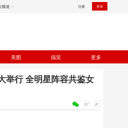
方频道
注册
登录
美图
搞笑
更多
大举行 全明星阵容共鉴女
关键词：