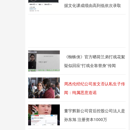
据文化课成绩由高到低依次录取
《蜘蛛侠》官方晒荷兰弟打戏花絮
疑似回应“打戏全靠替身”传闻
周杰伦经纪公司发文否认私生子传
闻：纯属恶意造谣
董宇辉新公司背后控股公司法人是
孙东旭 注册资本1000万