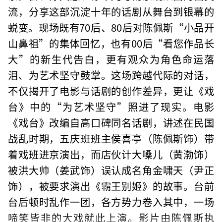
流，分享这部沉淀十年的话剧从舞台到银幕的
蜕变。现场既有70后、80后对陈佩斯“小品开
山鼻祖”的集体回忆，也有00后“看您作品长
大”的新生代告白，更有观众为角色命运落
泪、为艺术坚守鼓掌。这场跨越代际的对话，
不仅揭开了电影与话剧的创作差异，更让《戏
台》中的“为艺术坚守”照进了现实。电影
《戏台》改编自高口碑同名话剧，讲述在民国
战乱时期，五庆班班主侯喜亭（陈佩斯饰）带
着戏班进京演出，而店伙计大嗓儿（黄渤饰）
被洪大帅（姜武饰）误认成名角金啸天（尹正
饰），被要求演出《霸王别姬》的故事。台前
台后顿时乱作一团，各方势力卷入其中，一场
啼笑皆非的大戏就此上演。影片由陈佩斯执