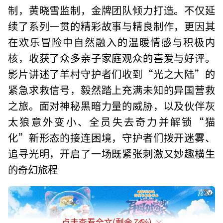
制，黄晓雪监制，金牌团队倾力打造。不仅延
续了系列一贯的精彩故事与精良制作，更因其
在欢乐冒险中自然融入的温暖情感与积极内
核，收获了众多亲子家庭观众的喜爱与好评。
影片讲述了羊村守护者们收到“光之大陆”的
紧急求救信号，毅然踏上充满未知的异国营救
之旅。面对神秘黑暗力量的威胁，以及伙伴灰
太狼意外变小、全员失去奇力并解锁“猫
化”新形态的接连困境，守护者们拨开迷雾、
追寻光明，开启了一场既紧张刺激又妙趣横生
的奇幻旅程
点击查看全文(剩余
74
%)