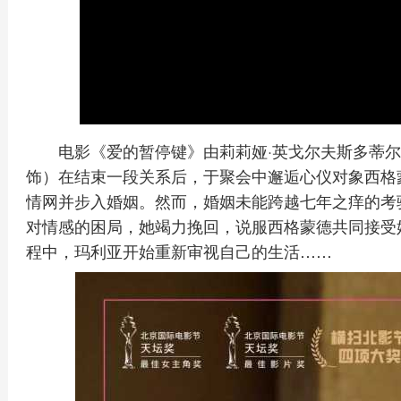
电影《爱的暂停键》由莉莉娅·英戈尔夫斯多蒂尔
饰）在结束一段关系后，于聚会中邂逅心仪对象西格蒙
情网并步入婚姻。然而，婚姻未能跨越七年之痒的考
对情感的困局，她竭力挽回，说服西格蒙德共同接受
程中，玛利亚开始重新审视自己的生活……