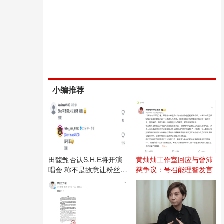
小编推荐
田馥甄否认S.H.E将开演
黄灿灿工作室回应与曾沛
唱会 称不是故意让粉丝失
慈争议：号召能理智发言
望