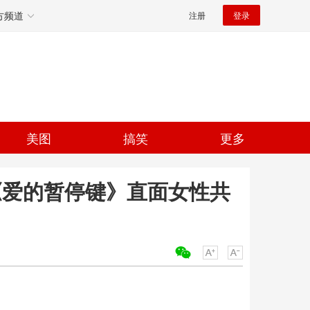
方频道
注册
登录
美图
搞笑
更多
《爱的暂停键》直面女性共
关键词：