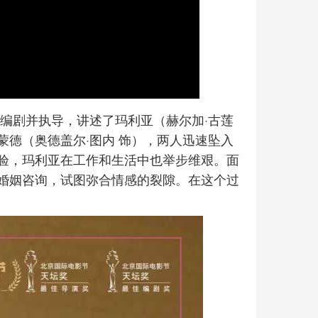
编剧并执导，讲述了玛利亚（赫尔加·古莲
德（奥德盖尔·图内 饰），两人迅速坠入
验，玛利亚在工作和生活中也举步维艰。面
婚姻咨询，试图弥合情感的裂隙。在这个过