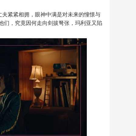
与丈夫紧紧相拥，眼神中满是对未来的憧憬与
他们，究竟因何走向剑拔弩张，玛利亚又陷