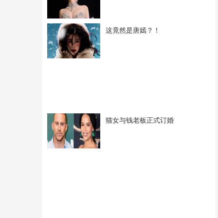
这竟然是唐嫣？！
猫女与钱老板正式订婚