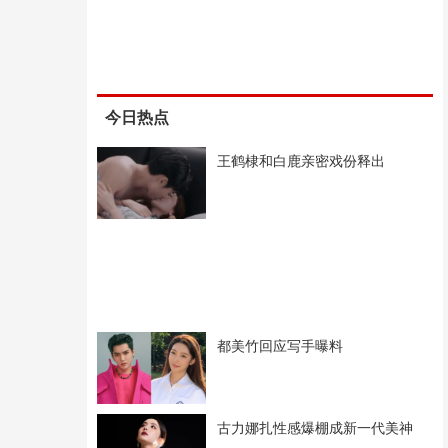
今日热点
王鹤棣和白鹿亲密戏份释出
都美竹回应写手曝料
古力娜扎性感爆棚成新一代美神