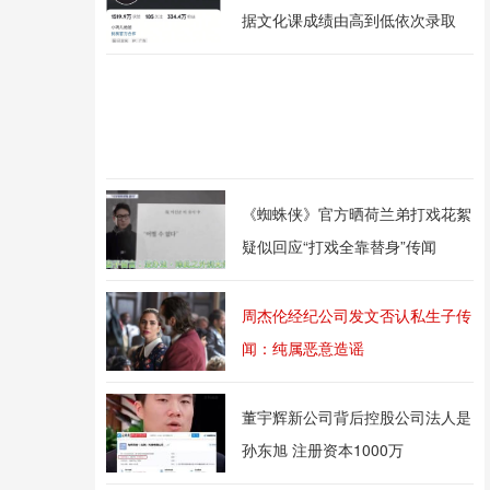
据文化课成绩由高到低依次录取
《蜘蛛侠》官方晒荷兰弟打戏花絮
疑似回应“打戏全靠替身”传闻
周杰伦经纪公司发文否认私生子传
闻：纯属恶意造谣
董宇辉新公司背后控股公司法人是
孙东旭 注册资本1000万