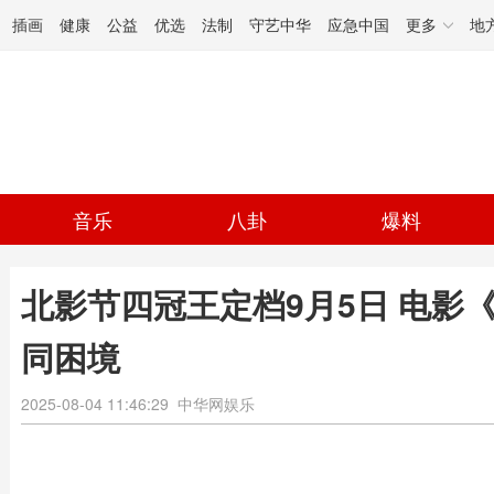
插画
健康
公益
优选
法制
守艺中华
应急中国
更多
地
音乐
八卦
爆料
北影节四冠王定档9月5日 电影
同困境
2025-08-04 11:46:29
中华网娱乐