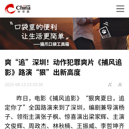
爽“追”深圳！动作犯罪爽片《捕风追
影》路演“狠”出新高度
2025-08-13 13:33:36
昨日，电影《捕风追影》“狠爽夏日，追
定你了”全国路演来到了深圳，编剧兼导演杨
子、领衔主演张子枫、惊喜演出梁家辉、主演
文俊辉、周政杰、林秋楠、王振威、李哲坤齐