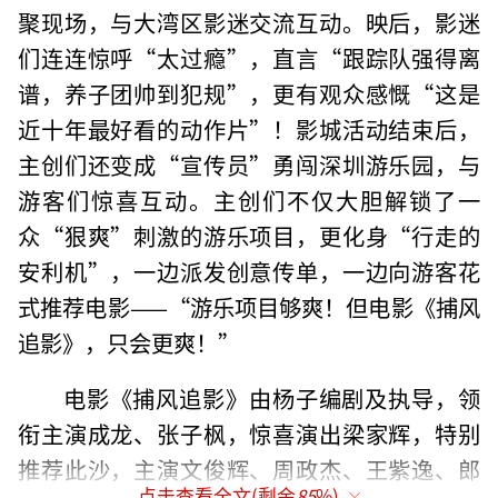
聚现场，与大湾区影迷交流互动。映后，影迷
们连连惊呼“太过瘾”，直言“跟踪队强得离
谱，养子团帅到犯规”，更有观众感慨“这是
近十年最好看的动作片”！影城活动结束后，
主创们还变成“宣传员”勇闯深圳游乐园，与
游客们惊喜互动。主创们不仅大胆解锁了一
众“狠爽”刺激的游乐项目，更化身“行走的
安利机”，一边派发创意传单，一边向游客花
式推荐电影——“游乐项目够爽！但电影《捕风
追影》，只会更爽！”
电影《捕风追影》由杨子编剧及执导，领
衔主演成龙、张子枫，惊喜演出梁家辉，特别
推荐此沙，主演文俊辉、周政杰、王紫逸、郎
点击查看全文(剩余
85
%)