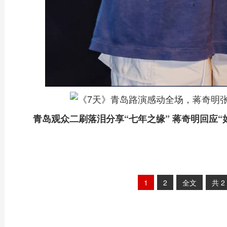
青岛观众二刷落泪分享“七年之缘” 蒋奇明回应“
1
2
全文
共
2