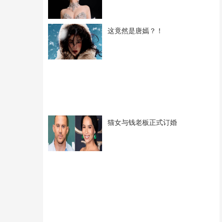
这竟然是唐嫣？！
猫女与钱老板正式订婚