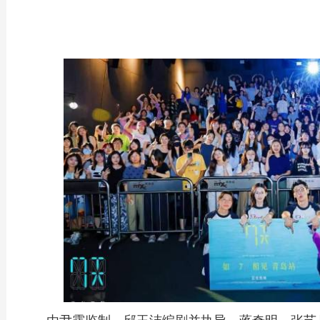
由尹露监制、邱玉洁编剧并执导，蒋奇明、张艺