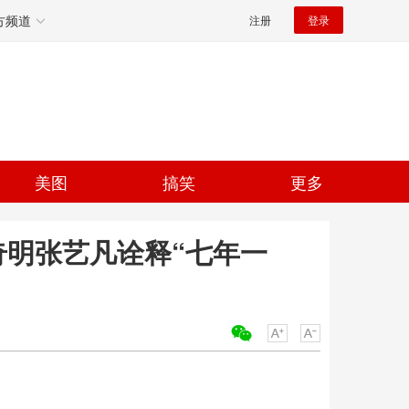
方频道
注册
登录
美图
搞笑
更多
奇明张艺凡诠释“七年一
关键词：