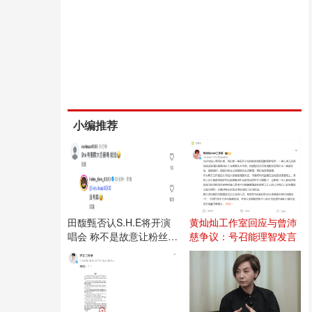
小编推荐
田馥甄否认S.H.E将开演
黄灿灿工作室回应与曾沛
唱会 称不是故意让粉丝失
慈争议：号召能理智发言
望