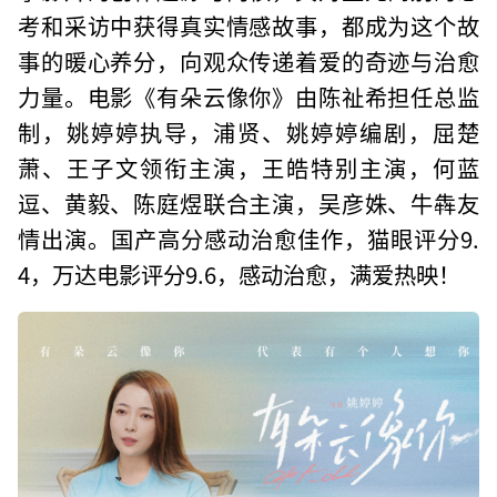
考和采访中获得真实情感故事，都成为这个故
事的暖心养分，向观众传递着爱的奇迹与治愈
力量。电影《有朵云像你》由陈祉希担任总监
制，姚婷婷执导，浦贤、姚婷婷编剧，屈楚
萧、王子文领衔主演，王皓特别主演，何蓝
逗、黄毅、陈庭煜联合主演，吴彦姝、牛犇友
情出演。国产高分感动治愈佳作，猫眼评分9.
4，万达电影评分9.6，感动治愈，满爱热映！