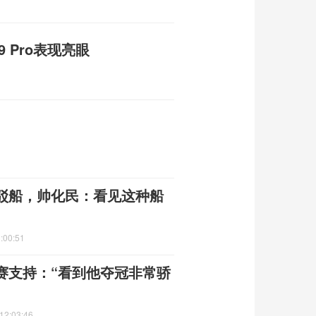
19 Pro表现亮眼
驳船，帅化民：看见这种船
:00:51
赛支持：“看到他夺冠非常骄
12:03:46