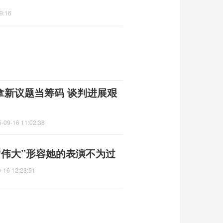
9:16
拿新议题当筹码 谈判进展艰
-09-16 11:02:38
“伟大”形容她的表演不为过
-16 12:23:51