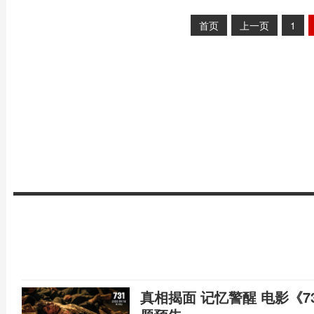
首页
上一页
1
真相揭面 记忆警醒 电影《7