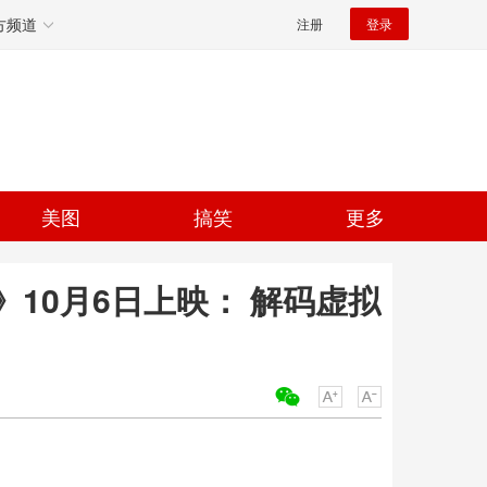
方频道
注册
登录
美图
搞笑
更多
10月6日上映： 解码虚拟
关键词：