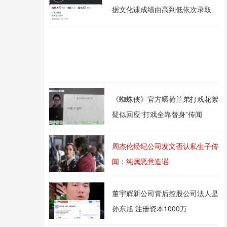
据文化课成绩由高到低依次录取
《蜘蛛侠》官方晒荷兰弟打戏花絮
疑似回应“打戏全靠替身”传闻
周杰伦经纪公司发文否认私生子传
闻：纯属恶意造谣
董宇辉新公司背后控股公司法人是
孙东旭 注册资本1000万