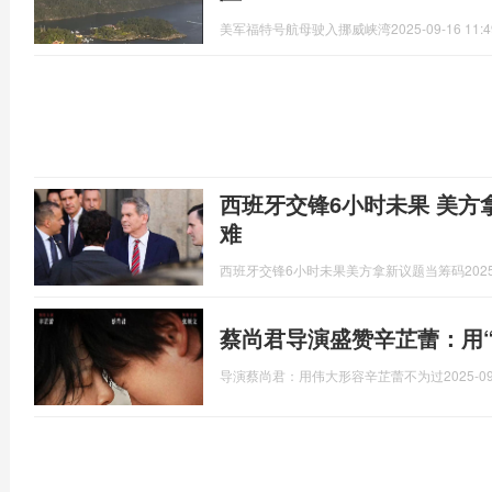
美军福特号航母驶入挪威峡湾
2025-09-16 11:4
西班牙交锋6小时未果 美方
难
西班牙交锋6小时未果美方拿新议题当筹码
2025
蔡尚君导演盛赞辛芷蕾：用
导演蔡尚君：用伟大形容辛芷蕾不为过
2025-09