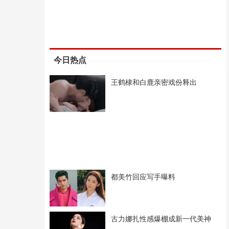
今日热点
王鹤棣和白鹿亲密戏份释出
都美竹回应写手曝料
古力娜扎性感爆棚成新一代美神