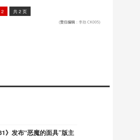
2
共
2
页
(
责任编辑
：李劲 CK005)
31》发布“恶魔的面具”版主