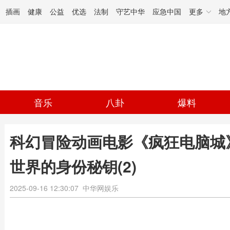
插画
健康
公益
优选
法制
守艺中华
应急中国
更多
地
音乐
八卦
爆料
科幻冒险动画电影《疯狂电脑城》
世界的身份秘钥(2)
2025-09-16 12:30:07
中华网娱乐