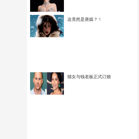
这竟然是唐嫣？！
猫女与钱老板正式订婚