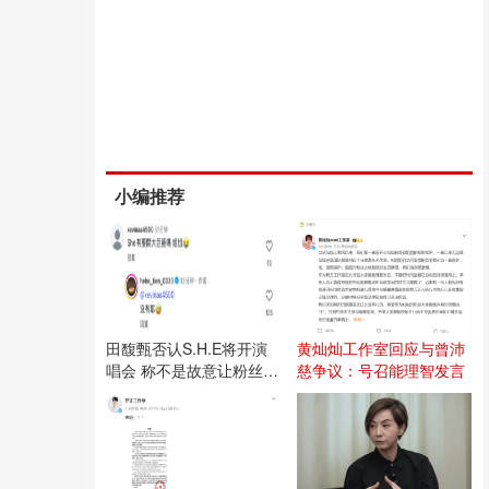
小编推荐
田馥甄否认S.H.E将开演
黄灿灿工作室回应与曾沛
唱会 称不是故意让粉丝失
慈争议：号召能理智发言
望