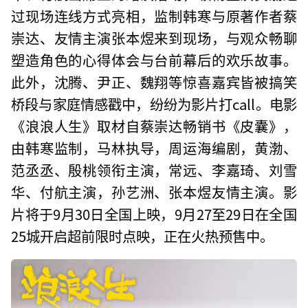
过现场连线方式亮相，监制韩寒与原著作者蔡
崇达、友情主演张本煜来到现场，与观众畅聊
塑造角色的心得体会与台前幕后的欢乐故事。
此外，沈腾、尹正、魏翔等惊喜嘉宾皆被搞笑
桥段与家庭情感戳中，纷纷为影片打call。电影
《浪浪人生》取材自蔡崇达畅销书《皮囊》，
由韩寒监制，马林执导，周运海编剧，黄渤、
范丞丞、殷桃领衔主演，常远、李嘉琦、刘雪
华、付航主演，孙艺洲、张本煜友情主演。影
片将于9月30日全国上映，9月27至29日在全国
25城开启超前限时点映，正在火热预售中。