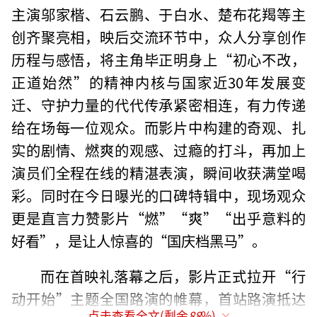
主演邬家楷、石云鹏、于白水、楚布花羯等主
创齐聚亮相，映后交流环节中，众人分享创作
历程与感悟，将主角毕正明身上“初心不改，
正道始然”的精神内核与国家近30年发展变
迁、守护力量的代代传承紧密相连，有力传递
给在场每一位观众。而影片中构建的奇观、扎
实的剧情、燃爽的观感、过瘾的打斗，再加上
演员们全程在线的精湛表演，瞬间收获满堂喝
彩。同时在今日曝光的口碑特辑中，现场观众
更是直言力赞影片“燃”“爽”“出乎意料的
好看”，是让人惊喜的“国庆档黑马”。
而在首映礼落幕之后，影片正式拉开“行
动开始”主题全国路演的帷幕，首站路演抵达
点击查看全文(剩余
88
%)