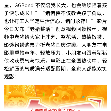
星，GGBond 不仅陪我长大，也会继续陪着孩
子快乐成长！”“猪猪侠不仅教会孩子勇敢，
也让打工人坚定生活信心，猪门永存！” 影片
今日发布“老猪整活”创意视频回馈粉丝，视
频中老猪给大家上才艺、整花活、热情饭撒，
影迷纷纷购票力挺老猪国庆逆袭。大朋友在电
影里重拾童年、释放压力，小朋友可跟着猪猪
侠收获勇气与快乐，电影正在全国热映中，轻
松解压的气质满分适配假期，全家人都能欢笑
观影！
点击查看全文(剩余
88
%)