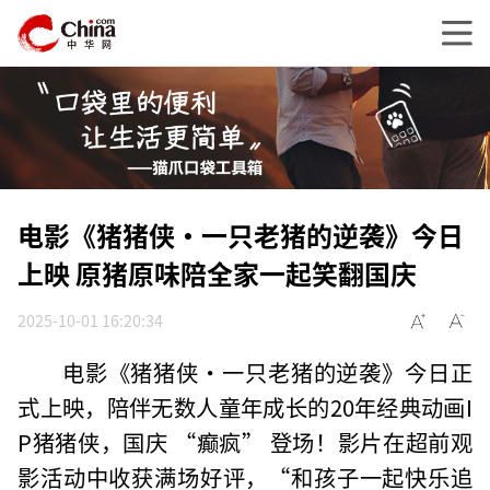
电影《猪猪侠·一只老猪的逆袭》今日
上映 原猪原味陪全家一起笑翻国庆
2025-10-01 16:20:34
电影《猪猪侠・一只老猪的逆袭》今日正
式上映，陪伴无数人童年成长的20年经典动画I
P猪猪侠，国庆 “癫疯” 登场！影片在超前观
影活动中收获满场好评，“和孩子一起快乐追