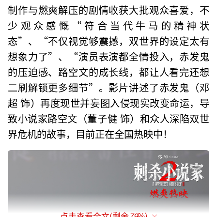
制作与燃爽解压的剧情收获大批观众喜爱，不
少观众感慨“符合当代牛马的精神状
态”、“不仅视觉够震撼，双世界的设定太有
想象力了”、“演员表演都全情投入，赤发鬼
的压迫感、路空文的成长线，都让人看完还想
二刷解锁更多细节”。影片讲述了赤发鬼（邓
超 饰）再度现世并妄图入侵现实改变命运，导
致小说家路空文（董子健 饰）和众人深陷双世
界危机的故事，目前正在全国热映中！
点击查看全文(剩余
79
%)