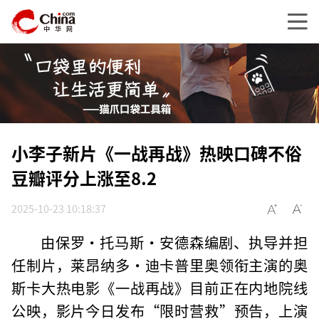
小李子新片《一战再战》热映口碑不俗
豆瓣评分上涨至8.2
2025-10-23 10:18:37
由保罗·托马斯·安德森编剧、执导并担
任制片，莱昂纳多·迪卡普里奥领衔主演的奥
斯卡大热电影《一战再战》目前正在内地院线
公映，影片今日发布“限时营救”预告，上演