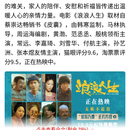
的难关，家人的陪伴、安慰和祈福皆传递出温
暖人心的亲情力量。电影《浪浪人生》取材自
蔡崇达畅销书《皮囊》，由韩寒监制，马林执
导，周运海编剧，黄渤、范丞丞、殷桃领衔主
演，常远、李嘉琦、刘雪华、付航主演，孙艺
洲、张本煜友情主演，猫眼评分9.6，淘票票评
分9.5，正在热映中。
点击查看全文(剩余
75
%)