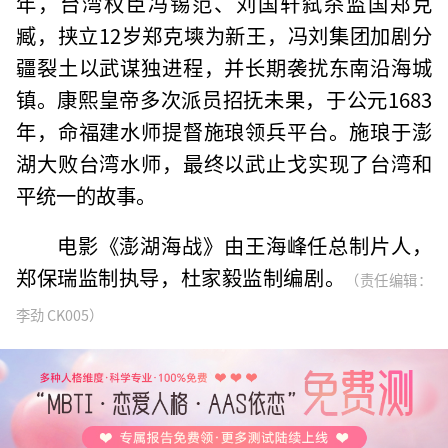
年，台湾权臣冯锡范、刘国轩弑杀监国郑克
臧，挟立12岁郑克塽为新王，冯刘集团加剧分
疆裂土以武谋独进程，并长期袭扰东南沿海城
镇。康熙皇帝多次派员招抚未果，于公元1683
年，命福建水师提督施琅领兵平台。施琅于澎
湖大败台湾水师，最终以武止戈实现了台湾和
平统一的故事。
电影《澎湖海战》由王海峰任总制片人，
郑保瑞监制执导，杜家毅监制编剧。
（责任编辑：
李劲 CK005）