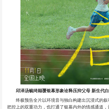
邱泽汤毓绮颠覆银幕形象诠释压抑父母 新生代
终极预告全片以环境音与独白构建出沉浸式的叙
把控上的双重功力，也打通了银幕内外的情感通道，