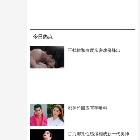
今日热点
王鹤棣和白鹿亲密戏份释出
都美竹回应写手曝料
古力娜扎性感爆棚成新一代美神