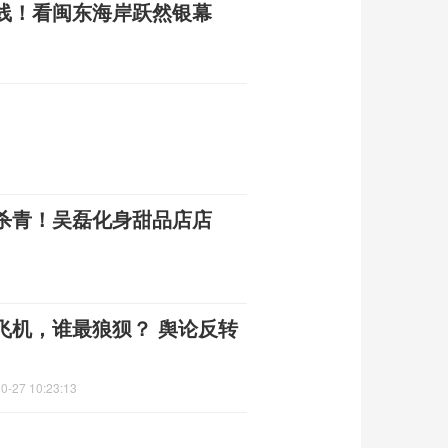
线！看闽东海岸跃然银幕
杀青！吴磊化身甜品店店
飞机，谁最狼狈？ 舆论反转
0-27 10:23:13