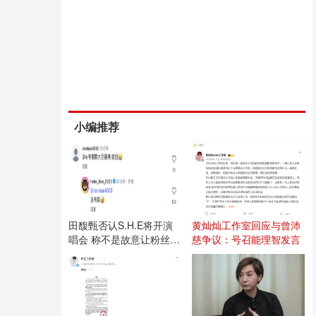
小编推荐
田馥甄否认S.H.E将开演
黄灿灿工作室回应与曾沛
唱会 称不是故意让粉丝失
慈争议：号召能理智发言
望