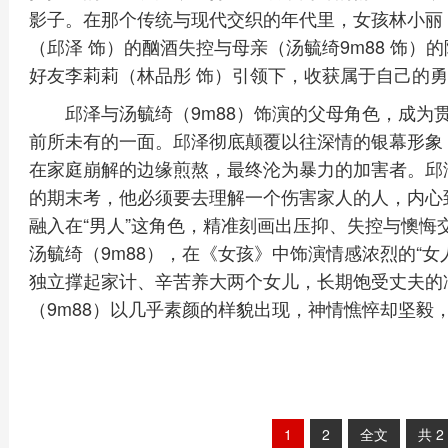
影子。在那个传统与现代交织的年代里，女孩林小丽
（邱泽 饰）的酗酒失控与母亲（汤毓绮9m88 饰
好友李莉莉（林品彤 饰）引领下，收获属于自己的
邱泽与汤毓绮（9m88）饰演的父母角色，成为
前所未有的一面。邱泽彻底颠覆以往深情的银幕形象
在家庭崩解的边缘煎熬，最终沦为暴力的加害者。邱
的期末考，他必须要去理解一个伤害家人的人，内心
融入在“男人”这角色，精准刻画出压抑、失控与懊悔
汤毓绮（9m88），在《女孩》中饰演情感浓烈的“
独立撑起家计、辛苦养大两个女儿，长期饱受丈夫的
（9m88）以几乎素颜的样貌出现，神情憔悴却坚毅
1
2
全文
共
2