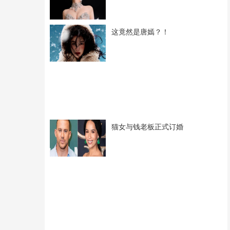
这竟然是唐嫣？！
猫女与钱老板正式订婚