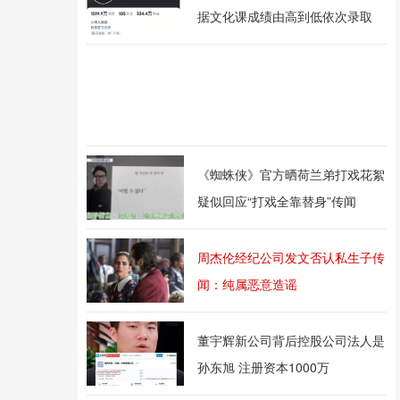
据文化课成绩由高到低依次录取
《蜘蛛侠》官方晒荷兰弟打戏花絮
疑似回应“打戏全靠替身”传闻
周杰伦经纪公司发文否认私生子传
闻：纯属恶意造谣
董宇辉新公司背后控股公司法人是
孙东旭 注册资本1000万