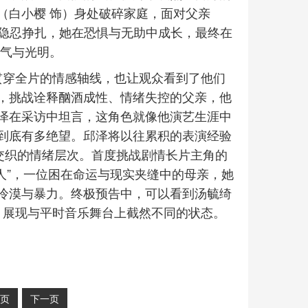
（白小樱 饰）身处破碎家庭，面对父亲
）的隐忍挣扎，她在恐惧与无助中成长，最终在
勇气与光明。
贯穿全片的情感轴线，也让观众看到了他们
，挑战诠释酗酒成性、情绪失控的父亲，他
泽在采访中坦言，这角色就像他演艺生涯中
到底有多绝望。邱泽将以往累积的表演经验
交织的情绪层次。首度挑战剧情长片主角的
女人”，一位困在命运与现实夹缝中的母亲，她
冷漠与暴力。终极预告中，可以看到汤毓绮
，展现与平时音乐舞台上截然不同的状态。
页
下一页