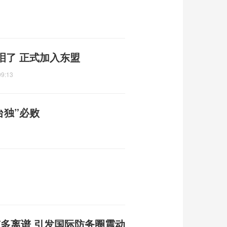
泪了 正式加入东盟
09:13
台独”必败
有多离谱 引发国际防务圈震动