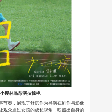
白小樱林品彤演技惊艳
事节奏，展现了舒淇作为导演在剧作与影像
让观众通过女孩的成长视角，映照出自身的