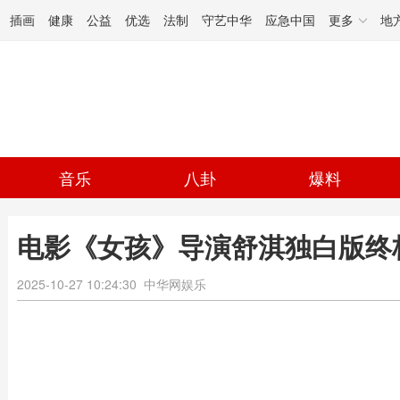
插画
健康
公益
优选
法制
守艺中华
应急中国
更多
地
音乐
八卦
爆料
电影《女孩》导演舒淇独白版终
2025-10-27 10:24:30
中华网娱乐