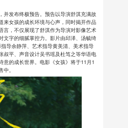
，并发布终极预告。预告以导演舒淇充满故
道来女孩的成长环境与心声，同时揭开作品
语言，不仅展现了舒淇作为导演对影像艺术
对文字的细腻掌控力。影片由邱泽、汤毓绮
影指导余静萍、艺术指导黄美清、美术指导
张叔平、声音设计吴书瑶及杜笃之等华语电
意的成长世界。电影《女孩》将于11月1
售中。