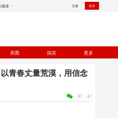
方频道
注册
登录
美图
搞笑
更多
日！以青春丈量荒漠，用信念
关键词：