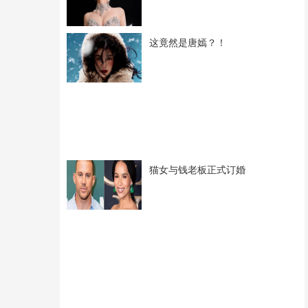
这竟然是唐嫣？！
猫女与钱老板正式订婚