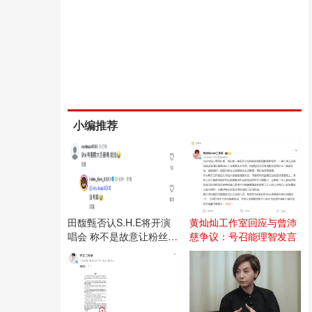
小编推荐
田馥甄否认S.H.E将开演
黄灿灿工作室回应与曾沛
唱会 称不是故意让粉丝失
慈争议：号召能理智发言
望