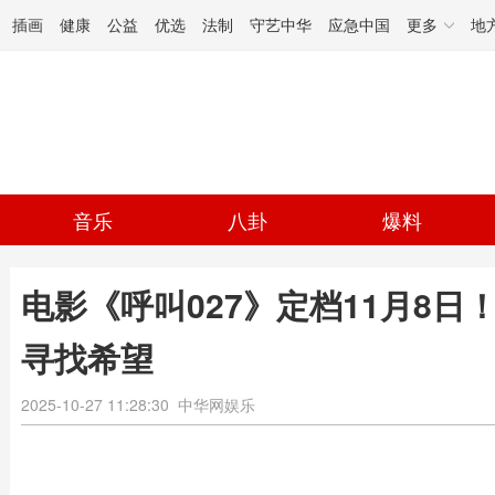
插画
健康
公益
优选
法制
守艺中华
应急中国
更多
地
音乐
八卦
爆料
电影《呼叫027》定档11月8
寻找希望
2025-10-27 11:28:30
中华网娱乐