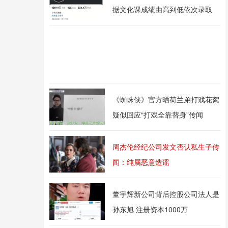
据文化课成绩由高到低依次录取
《蜘蛛侠》官方晒荷兰弟打戏花絮
疑似回应“打戏全靠替身”传闻
周杰伦经纪公司发文否认私生子传
闻：纯属恶意造谣
董宇辉新公司背后控股公司法人是
孙东旭 注册资本1000万