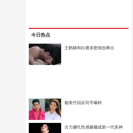
今日热点
王鹤棣和白鹿亲密戏份释出
都美竹回应写手曝料
古力娜扎性感爆棚成新一代美神