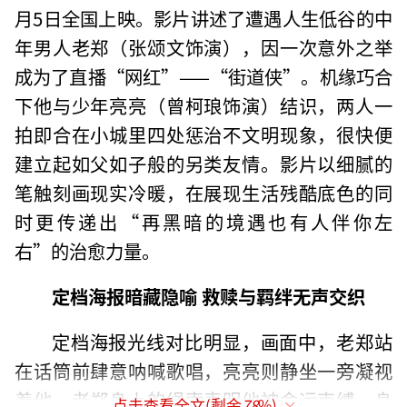
月5日全国上映。影片讲述了遭遇人生低谷的中
年男人老郑（张颂文饰演），因一次意外之举
成为了直播“网红”——“街道侠”。机缘巧合
下他与少年亮亮（曾柯琅饰演）结识，两人一
拍即合在小城里四处惩治不文明现象，很快便
建立起如父如子般的另类友情。影片以细腻的
笔触刻画现实冷暖，在展现生活残酷底色的同
时更传递出“再黑暗的境遇也有人伴你左
右”的治愈力量。
定档海报暗藏隐喻 救赎与羁绊无声交织
定档海报光线对比明显，画面中，老郑站
在话筒前肆意呐喊歌唱，亮亮则静坐一旁凝视
着他。老郑身上的绳索表明他被命运束缚，身
点击查看全文(剩余
78
%)