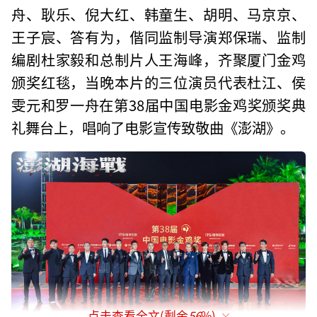
舟、耿乐、倪大红、韩童生、胡明、马京京、
王子宸、答有为，偕同监制导演郑保瑞、监制
编剧杜家毅和总制片人王海峰，齐聚厦门金鸡
颁奖红毯，当晚本片的三位演员代表杜江、侯
雯元和罗一舟在第38届中国电影金鸡奖颁奖典
礼舞台上，唱响了电影宣传致敬曲《澎湖》。
点击查看全文(剩余
56
%)