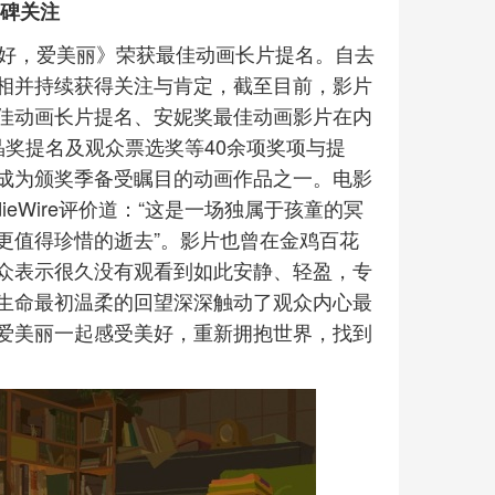
口碑关注
你好，爱美丽》荣获最佳动画长片提名。自去
相并持续获得关注与肯定，截至目前，影片
佳动画长片提名、安妮奖最佳动画影片在内
奖提名及观众票选奖等40余项奖项与提
成为颁奖季备受瞩目的动画作品之一。电影
ieWire评价道：“这是一场独属于孩童的冥
更值得珍惜的逝去”。影片也曾在金鸡百花
众表示很久没有观看到如此安静、轻盈，专
生命最初温柔的回望深深触动了观众内心最
爱美丽一起感受美好，重新拥抱世界，找到