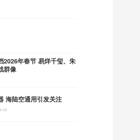
2026年春节 易烊千玺、朱
战群像
器 海陆空通用引发关注
4:49