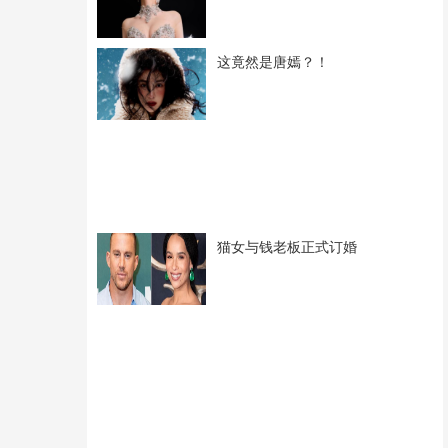
这竟然是唐嫣？！
猫女与钱老板正式订婚