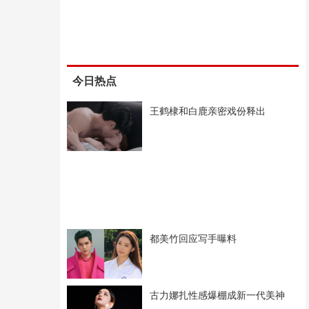
今日热点
王鹤棣和白鹿亲密戏份释出
都美竹回应写手曝料
古力娜扎性感爆棚成新一代美神