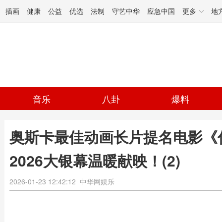
插画
健康
公益
优选
法制
守艺中华
应急中国
更多
地
音乐
八卦
爆料
奥斯卡最佳动画长片提名电影《
2026大银幕温暖献映！(2)
2026-01-23 12:42:12
中华网娱乐