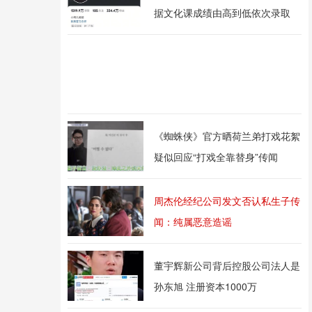
据文化课成绩由高到低依次录取
《蜘蛛侠》官方晒荷兰弟打戏花絮
疑似回应“打戏全靠替身”传闻
周杰伦经纪公司发文否认私生子传
闻：纯属恶意造谣
董宇辉新公司背后控股公司法人是
孙东旭 注册资本1000万