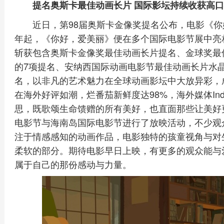
提名奥斯卡最佳动画长片 国际影坛持续收获高
近日，第98届奥斯卡金像奖提名公布，电影《
年起，《你好，爱美丽》便在多个国际电影节展中亮
斩获包含奥斯卡金像奖最佳动画长片提名、金球奖最
的7项提名、安纳西国际动画电影节最佳动画长片水晶
名，以非凡的艺术魅力在全球动画影坛中大放异彩，
在海外好评如潮，烂番茄新鲜度达98%，海外媒体Ind
思，既歌颂生命馈赠的所有美好，也直面那些让美好
电影节与海南岛国际电影节进行了放映活动，不少观
注于情感感知的动画作品，电影独特的孩童视角与对
柔软的部分。期待电影早日上映，有更多的观众能与
属于自己的那份感动与力量。