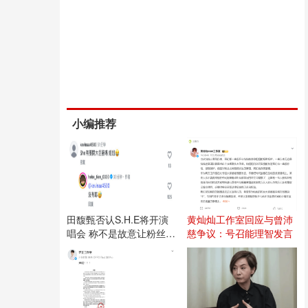
小编推荐
田馥甄否认S.H.E将开演
黄灿灿工作室回应与曾沛
唱会 称不是故意让粉丝失
慈争议：号召能理智发言
望