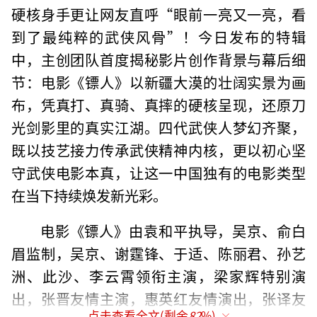
硬核身手更让网友直呼“眼前一亮又一亮，看
到了最纯粹的武侠风骨”！今日发布的特辑
中，主创团队首度揭秘影片创作背景与幕后细
节：电影《镖人》以新疆大漠的壮阔实景为画
布，凭真打、真骑、真摔的硬核呈现，还原刀
光剑影里的真实江湖。四代武侠人梦幻齐聚，
既以技艺接力传承武侠精神内核，更以初心坚
守武侠电影本真，让这一中国独有的电影类型
在当下持续焕发新光彩。
电影《镖人》由袁和平执导，吴京、俞白
眉监制，吴京、谢霆锋、于适、陈丽君、孙艺
洲、此沙、李云霄领衔主演，梁家辉特别演
出，张晋友情主演，惠英红友情演出，张译友
点击查看全文(剩余
82
%)