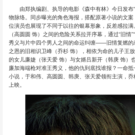
由郑执编剧、执导的电影《森中有林》今日发布
物脉络。同步曝光的角色海报，搭配原著小说的文案
位演员也展现了不同于以往的银幕形象，反差感拉满
（高圆圆 饰）之间的危险关系拉开序幕，通过“旧情”“
秀义与片中四个男人之间的命运纠缠——旧情复燃的
之恩的旧相识卫峰（乔杉 饰），相依为命的儿子王放
的女儿廉婕（张天爱 饰）与女婿吕新开（韩庚 饰）
廉加海端枪对准王秀义，他的仇到底找谁报？一命抵
小说，于和伟、高圆圆、韩庚、张天爱领衔主演，乔
上映。