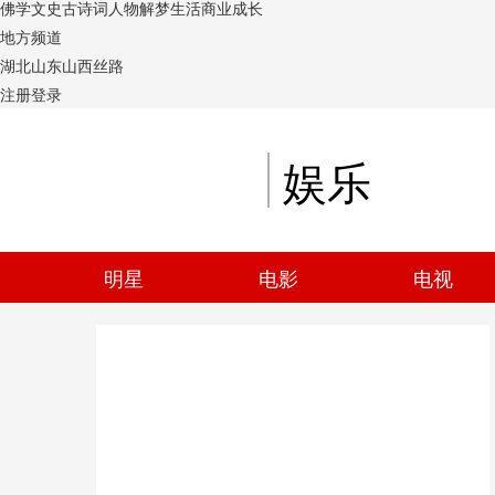
佛学
文史
古诗词
人物
解梦
生活
商业
成长
地方频道
湖北
山东
山西
丝路
注册
登录
娱乐
明星
电影
电视