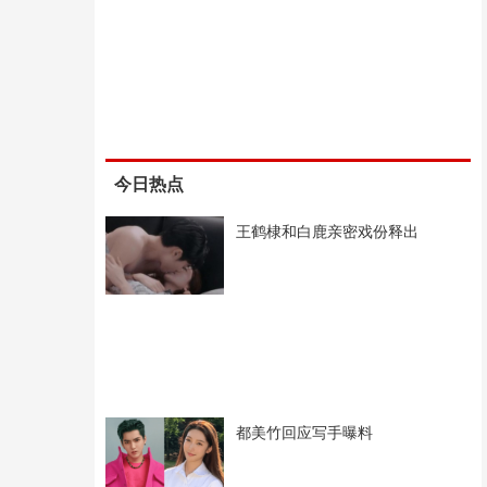
今日热点
王鹤棣和白鹿亲密戏份释出
都美竹回应写手曝料