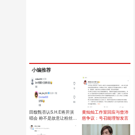
小编推荐
田馥甄否认S.H.E将开演
黄灿灿工作室回应与曾沛
唱会 称不是故意让粉丝失
慈争议：号召能理智发言
望