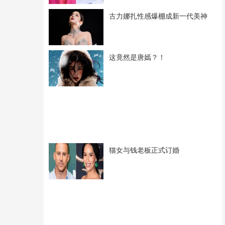
古力娜扎性感爆棚成新一代美神
这竟然是唐嫣？！
猫女与钱老板正式订婚