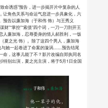
“致命诱惑”预告，进一步揭开片中复杂的人
，让角色关系与命运气息进一步具象化，六
。预告以廉加海（于和伟 饰）与王秀义
谋财”“掌控”“索债”四个词，一刀一刀剖开王
恋人廉加海，忍辱委身的情人郝胜利，一饭
（夏之光 饰）。除了这四个男人，廉加海
也与她一起卷进了命案的漩涡……预告结尾
一命，这事儿能了不？影片改编自郑执同名
杉特别出演，夏之光主演，将于5月1日全国