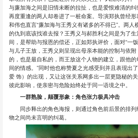
与廉加海之间是旧情未断的拉扯，也是爱恨难清的纠缠
再度重逢的两人却卷进了一桩命案。导演郑执曾经形容
和伟也直言“廉加海与王秀义有诸多的不得已”。两人
的仇到底该找谁去报？王秀义与郝胜利之间是为了生
间，是帮助与报恩的偿还，正如郑执评价，面对“一饭
与儿子王放，王秀义则呈现出母亲本能的控制与依附
的，也是最自私的，而王放这个人物的建立，跟他的
间的情感。”同时他也称赞夏之光感受到并且表现出
爱 饰）的出现，又让这张关系网多出一层更隐秘的
彼此影响，使亲密与危险始终处于同一语境之中。
一群熟脸，颠覆形象：角色张力极具冲击
同步释出的角色海报，则通过角色前后景的排列
物之间尚未言明的纠葛。