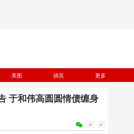
美图
搞笑
更多
告 于和伟高圆圆情债缠身
关键词：