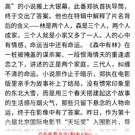
高”的小说搬上大银幕，此番郑执首执导筒，
终于交出了答案。他也在特辑中解释了片名背
后的含义——林是两个人，森是三个人，两个人
成家，三个人就是小家又多了一人。人的心中
有情感，命运当中还有命运。《森中有林》在
一桩被掩盖的谋杀案、一段恨海情天的重逢虐
恋之下，讲述的正是两个家庭，三代人，纠缠
不清的命运。小说原作止于暗示，郑执在电影
版里亲手为故事补上了结局，没有惯常印象里
的东北大雪，而是用三个春天搭建起这个故事
的生活感与烟火气，那些只留下悬念的人物命
运，终于在影像中有了答案。昨日，作为第十
六届北京国际电影节“天坛奖”入围影片，导
演郑执携于和伟、高圆圆、韩庚、张天爱、夏
点击查看全文(剩余
82
%)